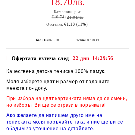
18.70лв.
Каталожна цена:
€10.74
21.01лв.
€1.18 (11%)
Отстъпка:
Код:
E30020-10
Тегло:
0.100
кг
Офертата изтича след
22 дни
14:29:56
Качествена детска тениска 100% памук.
Моля изберете цвят и размер от падащите
менюта по- долу.
При избора на цвят картинката няма да се смени,
но изборът Ви ще се отрази в поръчката!
Ако желаете да напишем друго име на
тениската моля поръчайте така и ние ще ви се
обадим за уточнение на детайлите.