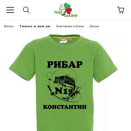
Начало
Тениски за имен ден
Константин и Елена
Детски