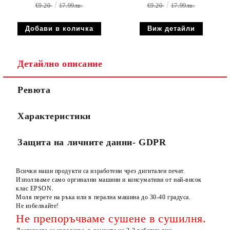
€9.20
17.99лв.
€9.20
17.99лв.
Виж детайли
Детайлно описание
Ревюта
Характеристики
Защита на личните данни- GDPR
Всички наши продукти са изработени чрез дигитален печат.
Използваме само оргинални машини и консумативи от най-висок
клас EPSON.
Моля перете на ръка или в перална машина до 30-40 градуса.
Не избелвайте!
Не препоръчваме сушене в сушилня.