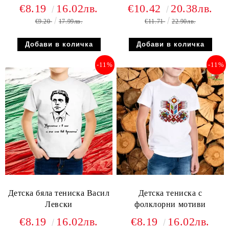
€8.19
16.02лв.
€10.42
20.38лв.
€9.20
17.99лв.
€11.71
22.90лв.
-11%
-11%
Детска бяла тениска Васил
Детска тениска с
Левски
фолклорни мотиви
€8.19
16.02лв.
€8.19
16.02лв.