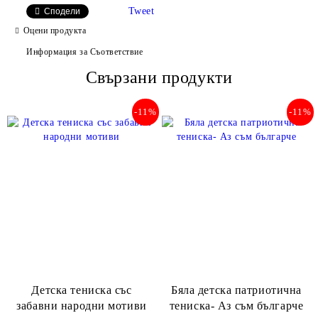
Tweet
Сподели
Оцени продукта
Информация за Съответствие
Съгласен съм с
Свързани продукти
Политиката за лични данни
Ние ще се свържем с вас в рамките на работния ден.
-11%
-11%
Детска тениска със
Бяла детска патриотична
забавни народни мотиви
тениска- Аз съм българче