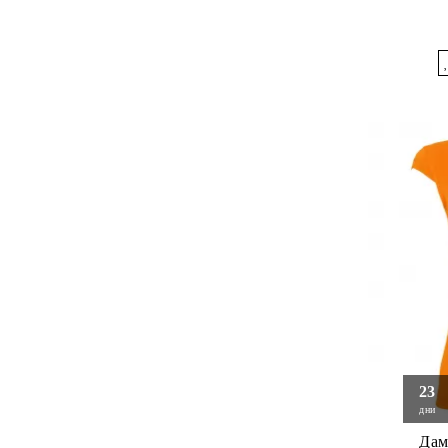
23
дни