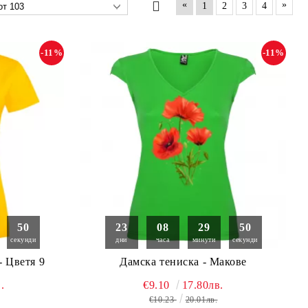
«
»
1
2
3
4
-11%
-11%
49
23
08
29
49
секунди
дни
часа
минути
секунди
- Цветя 9
Дамска тениска - Макове
.
€9.10
17.80лв.
€10.23
20.01лв.