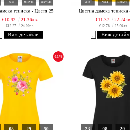
часа
минути
секунди
дни
часа
минути
дамска тениска - Цветя 25
Цветна дамска тениска 
€10.92
21.36лв.
€11.37
22.24лв
€12.27
24.00лв.
€12.78
25.00лв.
Виж детайли
Виж детайл
Добави в желани
Добави в желани
-11%
08
29
49
23
08
29