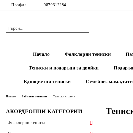
Профил
0879312284
Начало
Фолклорни тениски
Па
Тениски и подаръци за двойки
Подаръц
Едноцветни тениски
Семейни- мама,тати
Начало
Забавни тениски
Тениски с цветя
Тениск
АКОРДЕОННИ КАТЕГОРИИ
Фолклорни тениски