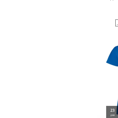
23
дни