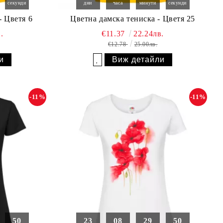
секунди
дни
часа
минути
секунди
- Цветя 6
Цветна дамска тениска - Цветя 25
.
€11.37
22.24лв.
€12.78
25.00лв.
и
Виж детайли
Добави в желани
-11%
-11%
49
23
08
29
49