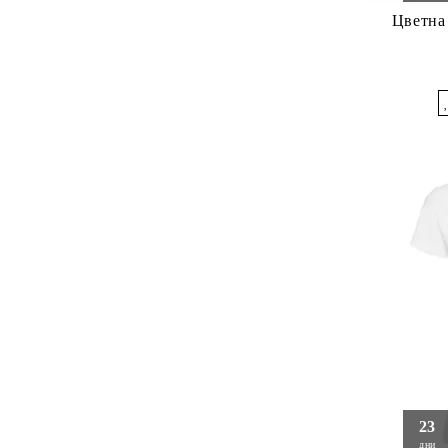
Цветна 
23
дни