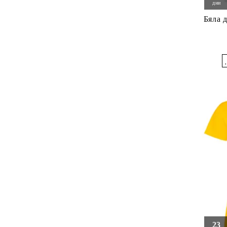
дни
Бяла 
23