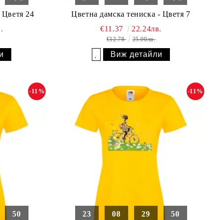
 Цветя 24
Цветна дамска тениска - Цветя 7
.
€11.37
22.24лв.
€12.78
25.00лв.
и
Виж детайли
Добави в желани
-11%
-11%
49
23
08
29
49