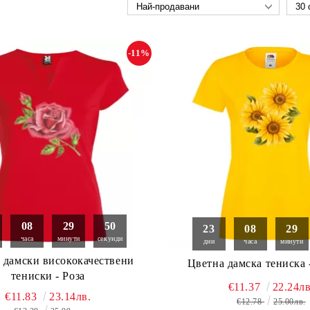
-11%
08
29
49
23
08
29
часа
минути
секунди
дни
часа
минути
 дамски висококачествени
Цветна дамска тениска 
тениски - Роза
€11.37
22.24лв
€11.83
23.14лв.
€12.78
25.00лв.