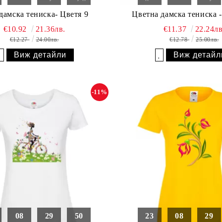
дамска тениска- Цветя 9
Цветна дамска тениска -
€10.92
21.36лв.
€11.37
22.24лв
€12.27
24.00лв.
€12.78
25.00лв.
Виж детайли
Виж детайл
Добави в желани
Добави в желани
-11%
08
29
49
23
08
29