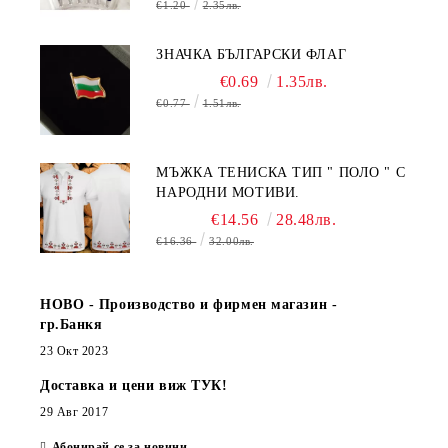
€1.20
2.35лв.
ЗНАЧКА БЪЛГАРСКИ ФЛАГ
€0.69
1.35лв.
€0.77
1.51лв.
МЪЖКА ТЕНИСКА ТИП " ПОЛО " С
НАРОДНИ МОТИВИ.
€14.56
28.48лв.
€16.36
32.00лв.
НОВО - Производство и фирмен магазин -
гр.Банкя
23 Окт 2023
Доставка и цени виж ТУК!
29 Авг 2017
Абонирай се за новини