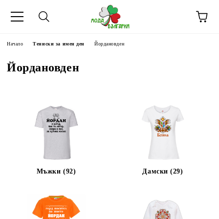
Начало
Тениски за имен ден
Йордановден
Йордановден
Мъжки (92)
Дамски (29)