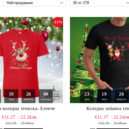
-11%
19
25
58
23
19
25
часа
минути
секунди
дни
часа
минути
а коледна тениска- Еленче
Коледна забавна те
€11.37
22.24лв.
€11.37
22.24лв
€12.78
25.00лв.
€12.78
25.00лв.