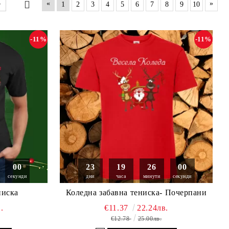
«
»
1
2
3
4
5
6
7
8
9
10
-11%
-11%
58
23
19
25
58
секунди
дни
часа
минути
секунди
ниска
Коледна забавна тениска- Почерпани
.
€11.37
22.24лв.
€12.78
25.00лв.