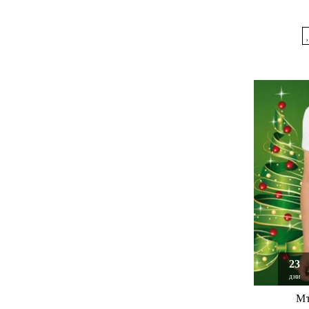
23
дни
Мъ