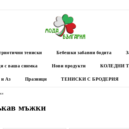
триотични тениски
Бебешки забавни бодита
З
и с ваша снимка
Нови продукти
КОЛЕДНИ 
 и Аз
Празници
ТЕНИСКИ С БРОДЕРИЯ
жки
ъкав мъжки