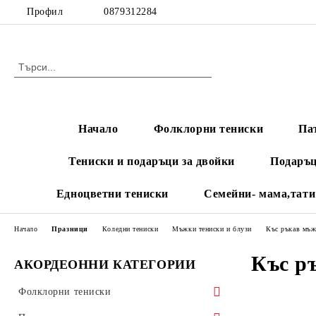
Профил
0879312284
Начало
Фолклорни тениски
Па
Тениски и подаръци за двойки
Подаръц
Едноцветни тениски
Семейни- мама,тати
Начало
Празници
Коледни тениски
Мъжки тениски и блузи
Къс ръкав мъ
Къс р
АКОРДЕОННИ КАТЕГОРИИ
Фолклорни тениски