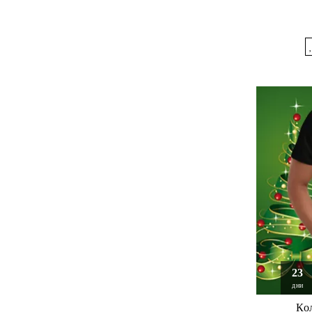
23
дни
Ко