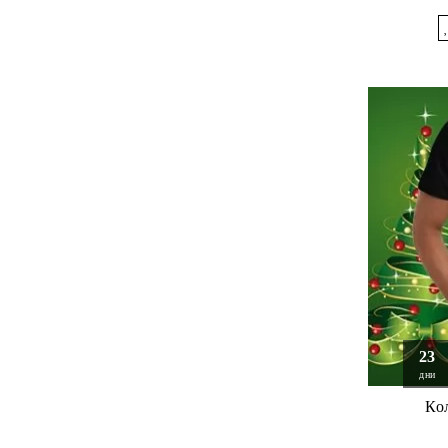
23
дни
Ко