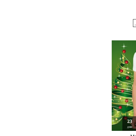
23
дни