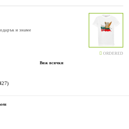
подарък и знаме
ORDERED
Виж всички
427)
мен