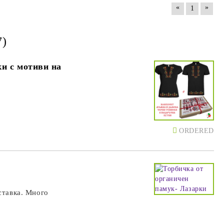
«
»
1
7)
и с мотиви на
ORDERED
ставка. Много