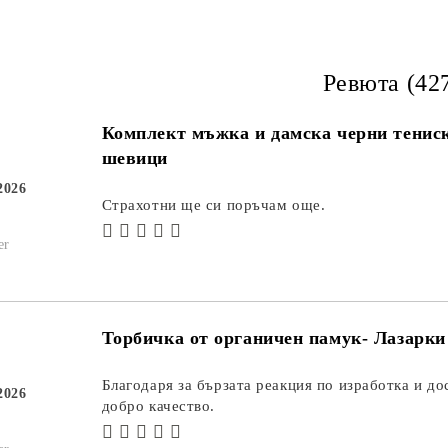
Ревюта (42
Комплект мъжка и дамска черни тениск
шевици
2026
Страхотни ще си поръчам още.
er
Торбичка от органичен памук- Лазарки
Благодаря за бързата реакция по изработка и до
2026
добро качество.