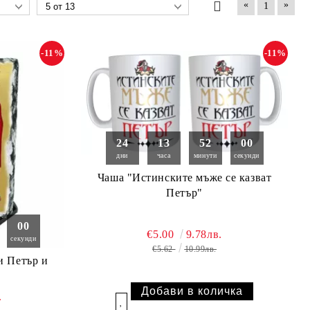
«
»
1
-11%
-11%
24
13
51
59
дни
часа
минути
секунди
Чаша "Истинските мъже се казват
Петър"
59
€5.00
9.78лв.
секунди
€5.62
10.99лв.
и Петър и
.
Добави в желани