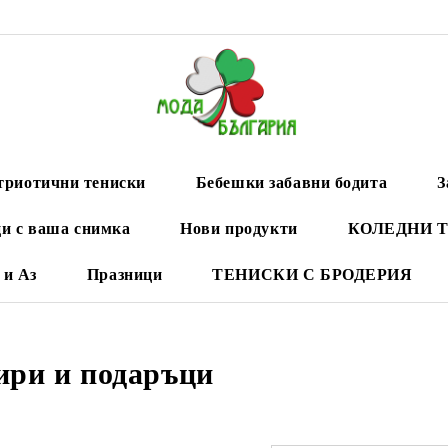
триотични тениски
Бебешки забавни бодита
З
и с ваша снимка
Нови продукти
КОЛЕДНИ 
 и Аз
Празници
ТЕНИСКИ С БРОДЕРИЯ
ири и подаръци