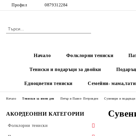
Профил
0879312284
Начало
Фолклорни тениски
Па
Тениски и подаръци за двойки
Подаръц
Едноцветни тениски
Семейни- мама,тати
Начало
Тениски за имен ден
Петър и Павел- Петровден
Сувенири и подаръци
Сувен
АКОРДЕОННИ КАТЕГОРИИ
Фолклорни тениски