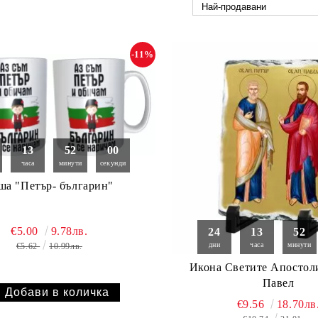
-11%
13
51
59
часа
минути
секунди
ша "Петър- българин"
€5.00
9.78лв.
24
13
51
дни
часа
минути
€5.62
10.99лв.
Икона Светите Апостол
Павел
€9.56
18.70лв