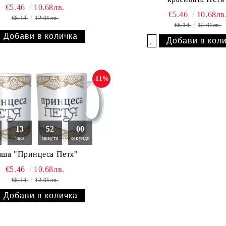
€5.46
10.68лв.
€5.46
10.68лв
€6.14
12.01лв.
€6.14
12.01лв.
Добави в желани
-11%
13
51
59
часа
минути
секунди
аша "Принцеса Петя"
€5.46
10.68лв.
€6.14
12.01лв.