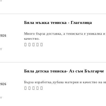
er
Бяла мъжка тениска - Глаголица
Много бърза доставка, а тениската е уникална и
2026
качество.
er
Бяла детска тениска- Аз съм Българче
Бърза изработка,хубава материя и качество на 
2026
er