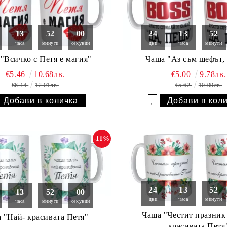
13
51
59
24
13
51
часа
минути
секунди
дни
часа
минути
"Всичко с Петя е магия"
Чаша "Аз съм шефът,
€5.46
10.68лв.
€5.00
9.78лв.
€6.14
12.01лв.
€5.62
10.99лв.
Добави в желани
-11%
24
13
51
13
51
59
дни
часа
минути
часа
минути
секунди
Чаша "Честит празник 
 "Най- красивата Петя"
красивата Петя