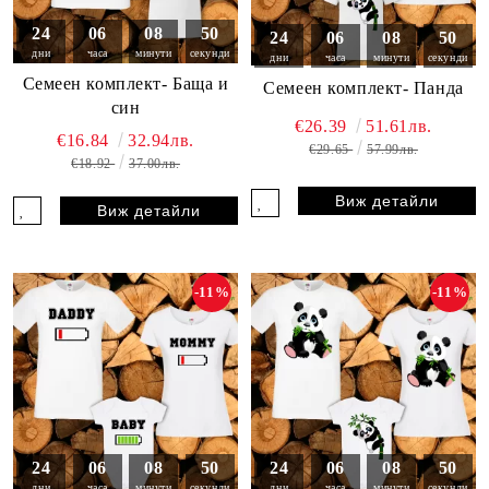
24
06
08
49
24
06
08
49
дни
часа
минути
секунди
дни
часа
минути
секунди
Семеен комплект- Баща и
Семеен комплект- Панда
син
€26.39
51.61лв.
€16.84
32.94лв.
€29.65
57.99лв.
€18.92
37.00лв.
Виж детайли
Виж детайли
-11%
-11%
24
06
08
49
24
06
08
49
дни
часа
минути
секунди
дни
часа
минути
секунди