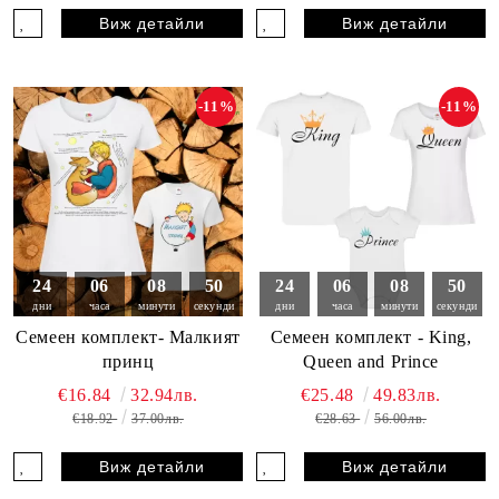
Виж детайли
Виж детайли
-11%
-11%
24
06
08
49
24
06
08
49
дни
часа
минути
секунди
дни
часа
минути
секунди
Семеен комплект- Малкият
Семеен комплект - King,
принц
Queen and Prince
€16.84
32.94лв.
€25.48
49.83лв.
€18.92
37.00лв.
€28.63
56.00лв.
Виж детайли
Виж детайли