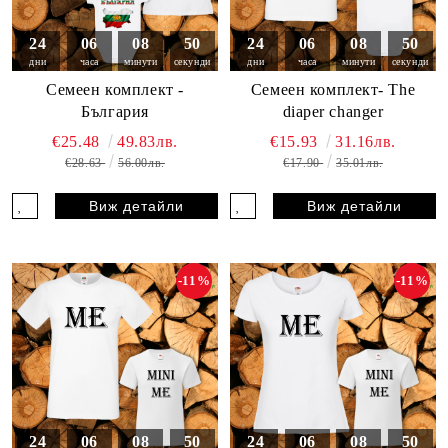
24
06
08
49
24
06
08
49
дни
часа
минути
секунди
дни
часа
минути
секунди
Семеен комплект -
Семеен комплект- The
България
diaper changer
€25.48
49.83лв.
€15.93
31.16лв.
€28.63
56.00лв.
€17.90
35.01лв.
Виж детайли
Виж детайли
-11%
-11%
24
06
08
49
24
06
08
49