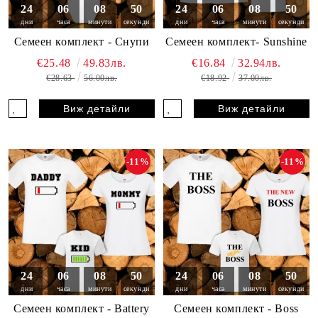
24
06
08
49
24
06
08
49
дни
часа
минути
секунди
дни
часа
минути
секунди
Семеен комплект - Снупи
Семеен комплект- Sunshine
€25.48
49.83лв.
€16.84
32.94лв.
€28.63
56.00лв.
€18.92
37.00лв.
Виж детайли
Виж детайли
-11%
-11%
24
06
08
49
24
06
08
49
дни
часа
минути
секунди
дни
часа
минути
секунди
Семеен комплект - Battery
Семеен комплект - Boss