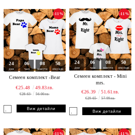
-11%
-11%
24
06
08
49
24
06
08
49
дни
часа
минути
секунди
дни
часа
минути
секунди
Семеен комплект - Mini
Семеен комплект -Bear
mrs.
€25.48
49.83лв.
€26.39
51.61лв.
€28.63
56.00лв.
€29.65
57.99лв.
Виж детайли
Виж детайли
-11%
-11%