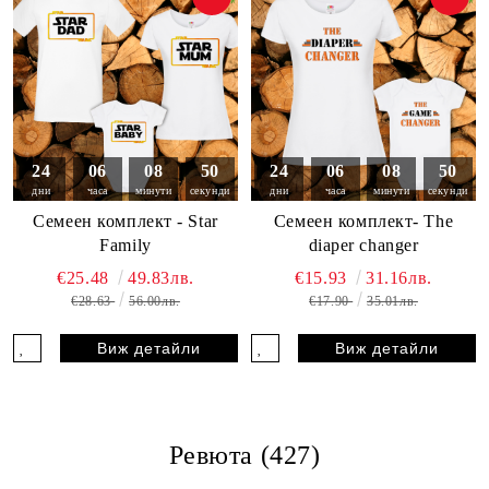
24
06
08
49
24
06
08
49
дни
часа
минути
секунди
дни
часа
минути
секунди
Семеен комплект - Star
Семеен комплект- The
Family
diaper changer
€25.48
49.83лв.
€15.93
31.16лв.
€28.63
56.00лв.
€17.90
35.01лв.
Виж детайли
Виж детайли
Ревюта (427)