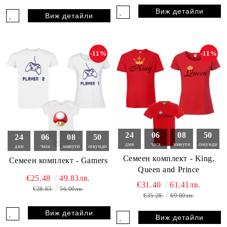
Виж детайли
Виж детайли
-11%
-11%
24
06
08
49
24
06
08
49
дни
часа
минути
секунди
дни
часа
минути
секунди
Семеен комплект - King,
Семеен комплект - Gamers
Queen and Prince
€25.48
49.83лв.
€31.40
61.41лв.
€28.63
56.00лв.
€35.28
69.00лв.
Виж детайли
Виж детайли