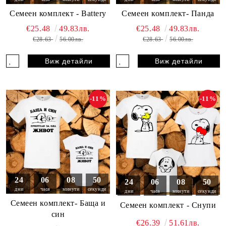
Семеен комплект - Battery
Семеен комплект- Панда
€25.48
49.83лв.
€25.48
49.83лв.
€28.63
56.00лв.
€28.63
56.00лв.
Виж детайли
Виж детайли
-11%
-11%
24
06
08
49
24
06
08
49
дни
часа
минути
секунди
дни
часа
минути
секунди
Семеен комплект- Баща и
Семеен комплект - Снупи
син
€26.39
51.61лв.