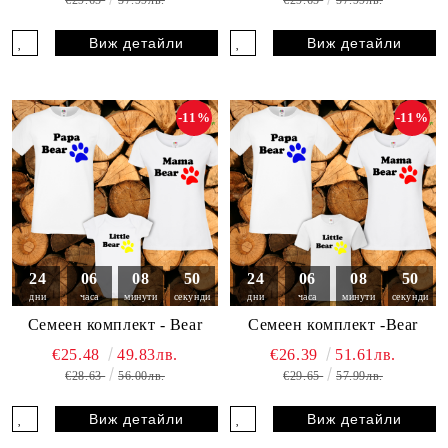
Виж детайли
Виж детайли
-11%
-11%
24
06
08
49
24
06
08
49
дни
часа
минути
секунди
дни
часа
минути
секунди
Семеен комплект - Bear
Семеен комплект -Bear
€25.48
49.83лв.
€26.39
51.61лв.
€28.63
56.00лв.
€29.65
57.99лв.
Виж детайли
Виж детайли