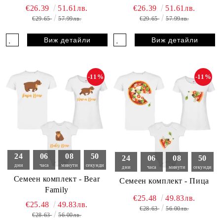
€26.39
51.61лв.
€26.39
51.61лв.
€29.65
57.99лв.
€29.65
57.99лв.
Виж детайли
Виж детайли
-11%
-11%
24
06
08
49
24
06
08
49
дни
часа
минути
секунди
дни
часа
минути
секунди
Семеен комплект - Bear
Семеен комплект - Пица
Family
€25.48
49.83лв.
€25.48
49.83лв.
€28.63
56.00лв.
€28.63
56.00лв.