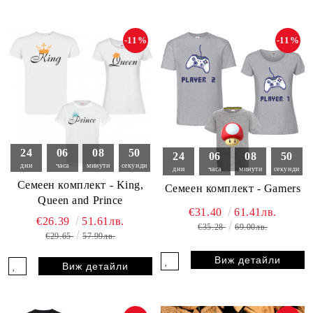
-11%
-11%
24
06
08
49
24
06
08
49
дни
часа
минути
секунди
дни
часа
минути
секунди
Семеен комплект - King,
Семеен комплект - Gamers
Queen and Prince
€31.40
61.41лв.
€26.39
51.61лв.
€35.28
69.00лв.
€29.65
57.99лв.
Виж детайли
Виж детайли