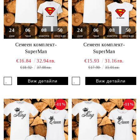
24
06
08
49
24
06
08
49
дни
часа
минути
секунди
дни
часа
минути
секунди
Семеен комплект-
Семеен комплект-
SuperMan
SuperMan
€16.84
32.94лв.
€15.93
31.16лв.
€18.92
37.00лв.
€17.90
35.01лв.
Виж детайли
Виж детайли
-11%
-11%