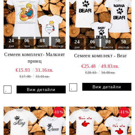
24
06
08
49
24
06
08
49
дни
часа
минути
секунди
дни
часа
минути
секунди
Семеен комплект- Малкият
Семеен комплект - Bear
принц
€25.48
49.83лв.
€15.93
31.16лв.
€28.63
56.00лв.
€17.90
35.01лв.
Виж детайли
Виж детайли
-11%
-11%