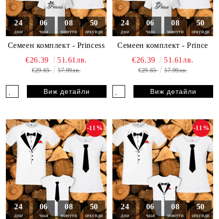
24
06
08
49
24
06
08
49
дни
часа
минути
секунди
дни
часа
минути
секунди
Семеен комплект - Princess
Семеен комплект - Prince
€26.39
51.61лв.
€26.39
51.61лв.
€29.65
57.99лв.
€29.65
57.99лв.
Виж детайли
Виж детайли
-11%
-11%
24
06
08
49
24
06
08
49
дни
часа
минути
секунди
дни
часа
минути
секунди