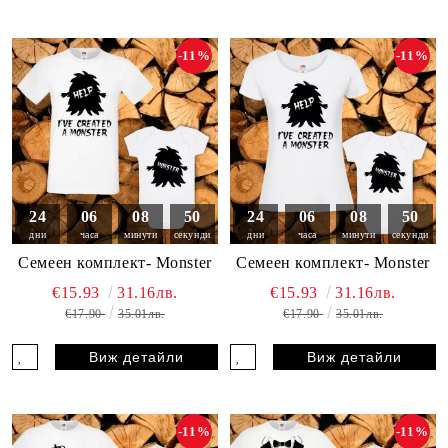
-11%
-11%
24
06
08
49
24
06
08
49
дни
часа
минути
секунди
дни
часа
минути
секунди
Семеен комплект- Monster
Семеен комплект- Monster
€15.93
31.16лв.
€15.93
31.16лв.
€17.90
35.01лв.
€17.90
35.01лв.
Виж детайли
Виж детайли
-11%
-11%