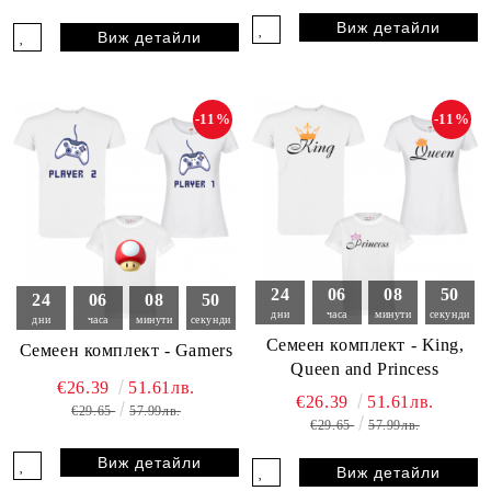
Виж детайли
Виж детайли
-11%
-11%
24
06
08
49
24
06
08
49
дни
часа
минути
секунди
дни
часа
минути
секунди
Семеен комплект - King,
Семеен комплект - Gamers
Queen and Princess
€26.39
51.61лв.
€26.39
51.61лв.
€29.65
57.99лв.
€29.65
57.99лв.
Виж детайли
Виж детайли