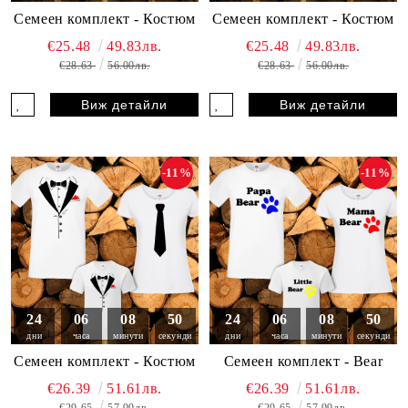
Семеен комплект - Костюм
Семеен комплект - Костюм
€25.48
49.83лв.
€25.48
49.83лв.
€28.63
56.00лв.
€28.63
56.00лв.
Виж детайли
Виж детайли
-11%
-11%
24
06
08
49
24
06
08
49
дни
часа
минути
секунди
дни
часа
минути
секунди
Семеен комплект - Костюм
Семеен комплект - Bear
€26.39
51.61лв.
€26.39
51.61лв.
€29.65
57.99лв.
€29.65
57.99лв.