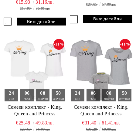
€15.93
31.16лв.
€29.65
57.99лв.
€17.90
35.01лв.
Виж детайли
Виж детайли
-11%
-11%
24
06
08
49
24
06
08
49
дни
часа
минути
секунди
дни
часа
минути
секунди
Семеен комплект - King,
Семеен комплект - King,
Queen and Princess
Queen and Princess
€25.48
49.83лв.
€31.40
61.41лв.
€28.63
56.00лв.
€35.28
69.00лв.