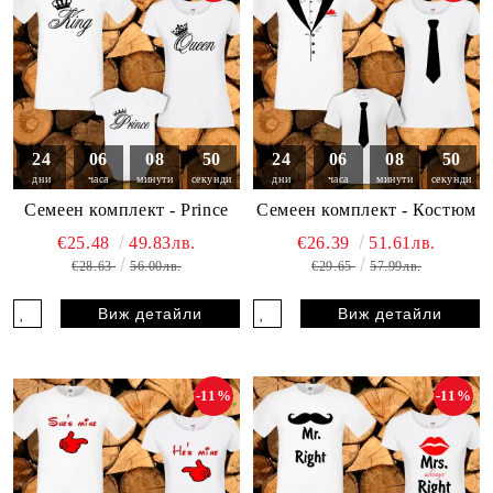
24
06
08
49
24
06
08
49
дни
часа
минути
секунди
дни
часа
минути
секунди
Семеен комплект - Prince
Семеен комплект - Костюм
€25.48
49.83лв.
€26.39
51.61лв.
€28.63
56.00лв.
€29.65
57.99лв.
Виж детайли
Виж детайли
-11%
-11%