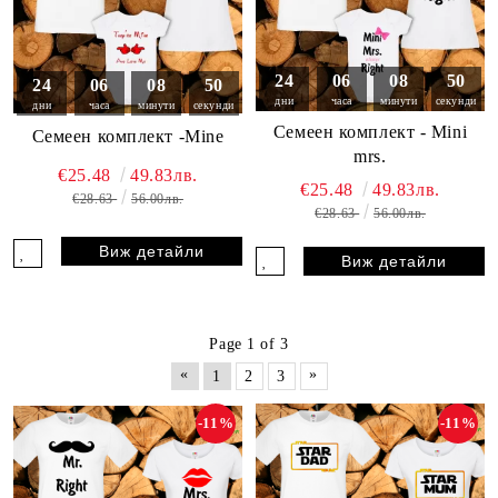
24
06
08
49
24
06
08
49
дни
часа
минути
секунди
дни
часа
минути
секунди
Семеен комплект - Mini
Семеен комплект -Mine
mrs.
€25.48
49.83лв.
€25.48
49.83лв.
€28.63
56.00лв.
€28.63
56.00лв.
Виж детайли
Виж детайли
Page 1 of 3
«
»
1
2
3
-11%
-11%