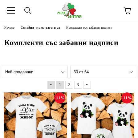
Начало
Семейни- мама,тати и аз
Комплекти със забавни надписи
Комплекти със забавни надписи
«
»
1
2
3
-11%
-11%