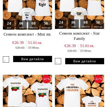
24
06
08
49
24
06
08
49
дни
часа
минути
секунди
дни
часа
минути
секунди
Семеен комплект - Star
Семеен комплект - Mini mr.
Family
€26.39
51.61лв.
€26.39
51.61лв.
€29.65
57.99лв.
€29.65
57.99лв.
Виж детайли
Виж детайли
-11%
-11%