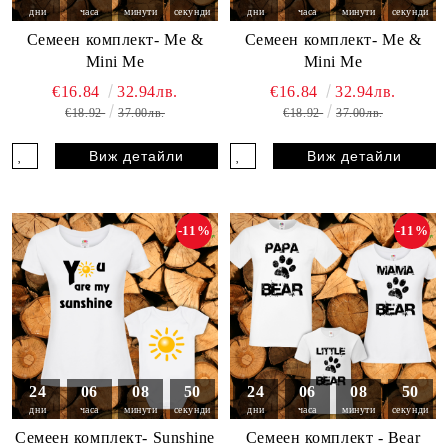
дни
часа
минути
секунди
дни
часа
минути
секунди
Семеен комплект- Me &
Семеен комплект- Me &
Mini Me
Mini Me
€16.84
32.94лв.
€16.84
32.94лв.
€18.92
37.00лв.
€18.92
37.00лв.
Виж детайли
Виж детайли
-11%
-11%
24
06
08
49
24
06
08
49
дни
часа
минути
секунди
дни
часа
минути
секунди
Семеен комплект- Sunshine
Семеен комплект - Bear