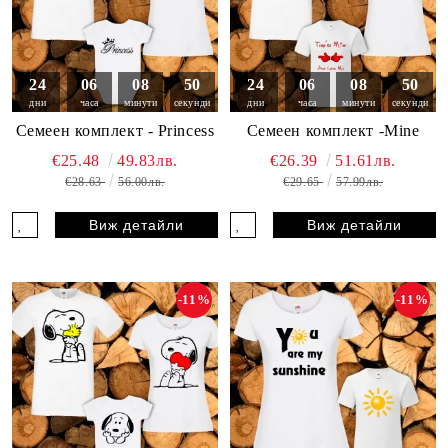
24
06
08
49
24
06
08
49
дни
часа
минути
секунди
дни
часа
минути
секунди
Семеен комплект - Princess
Семеен комплект -Mine
€25.48
49.83лв.
€26.39
51.61лв.
€28.63
56.00лв.
€29.65
57.99лв.
Виж детайли
Виж детайли
-11%
-11%