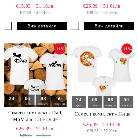
€15.93
31.16лв.
€26.39
51.61лв.
€17.90
35.01лв.
€29.65
57.99лв.
Виж детайли
Виж детайли
-11%
-11%
24
06
08
49
24
06
08
49
дни
часа
минути
секунди
дни
часа
минути
секунди
Семеен комплект - Dad,
Семеен комплект - Пица
MoM and Litle Dude
€26.39
51.61лв.
€26.39
51.61лв.
€29.65
57.99лв.
€29.65
57.99лв.