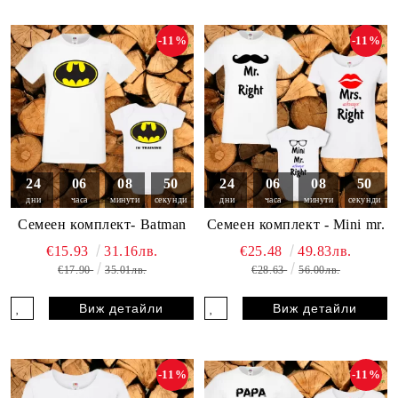
-11%
-11%
24
06
08
49
24
06
08
49
дни
часа
минути
секунди
дни
часа
минути
секунди
Семеен комплект- Batman
Семеен комплект - Mini mr.
€15.93
31.16лв.
€25.48
49.83лв.
€17.90
35.01лв.
€28.63
56.00лв.
Виж детайли
Виж детайли
-11%
-11%