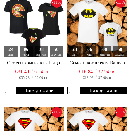
-11%
-11%
24
06
08
49
24
06
08
49
дни
часа
минути
секунди
дни
часа
минути
секунди
Семеен комплект - Пица
Семеен комплект- Batman
€31.40
61.41лв.
€16.84
32.94лв.
€35.28
69.00лв.
€18.92
37.00лв.
Виж детайли
Виж детайли
-11%
-11%