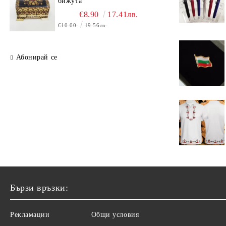
бижута
€8.90
17.41лв.
€10.00
19.56лв.
Абонирай се
Бързи връзки:
Рекламации
Общи условия