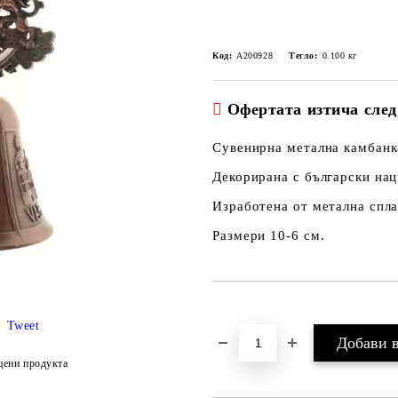
Код:
A200928
Тегло:
0.100
кг
Офертата изтича след
Сувенирна метална камбанк
Декорирана с български на
Изработена от метална спла
Размери 10-6 см.
Добави в желани
Tweet
цени продукта