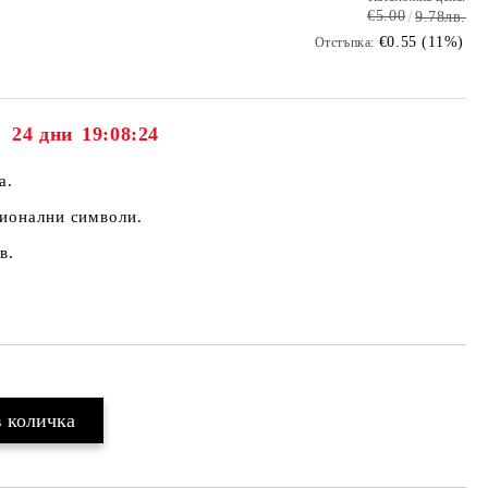
€5.00
9.78лв.
€0.55 (11%)
Отстъпка:
24 дни
19:08:23
а.
ционални символи.
в.