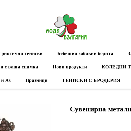
триотични тениски
Бебешки забавни бодита
З
и с ваша снимка
Нови продукти
КОЛЕДНИ 
 и Аз
Празници
ТЕНИСКИ С БРОДЕРИЯ
Сувенирна метал