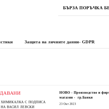
БЪРЗА ПОРЪЧКА Б
САМО ПОПЪЛНЕТЕ 2 ПОЛЕТА
Съгласен съм с
Политика
Ние ще се свържем с вас в рамки
истики
Защита на личните данни- GDPR
ОДАВАНИ
НОВО - Производство и фир
магазин - гр.Банкя
ХИМИКАЛКА С ПОДПИСА
23 Окт 2023
НА ВАСИЛ ЛЕВСКИ