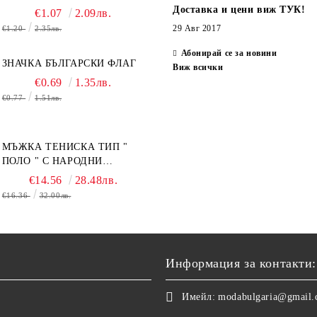
Доставка и цени виж ТУК!
€1.07
2.09лв.
29 Авг 2017
€1.20
2.35лв.
Абонирай се за новини
ЗНАЧКА БЪЛГАРСКИ ФЛАГ
Виж всички
€0.69
1.35лв.
€0.77
1.51лв.
МЪЖКА ТЕНИСКА ТИП "
ПОЛО " С НАРОДНИ
МОТИВИ.
€14.56
28.48лв.
€16.36
32.00лв.
Информация за контакти:
Имейл:
modabulgaria@gmail