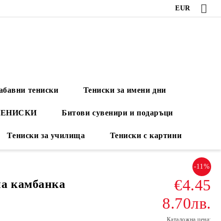
EUR
абавни тениски
Тениски за имени дни
ТЕНИСКИ
Битови сувенири и подаръци
Тениски за училища
Тениски с картини
-11%
€4.45
на камбанка
8.70лв.
Каталожна цена: