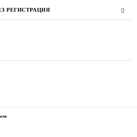
ЕЗ РЕГИСТРАЦИЯ
та за лични данни
те на работния ден.
мен