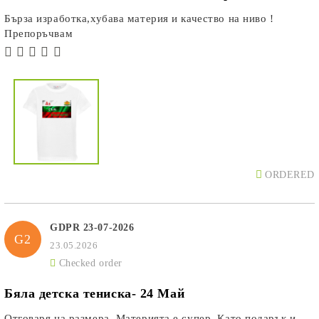
Бърза изработка,хубава материя и качество на ниво !
Препоръчвам
ORDERED
GDPR 23-07-2026
G2
23.05.2026
Checked order
Бяла детска тениска- 24 Май
Отговаря на размера. Материята е супер. Като подарък и