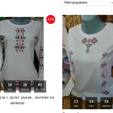
-11%
14
16
00
часа
минути
секунди
уза с дълъг ръкав , мотиви на
25
14
16
шевици
дни
часа
минути