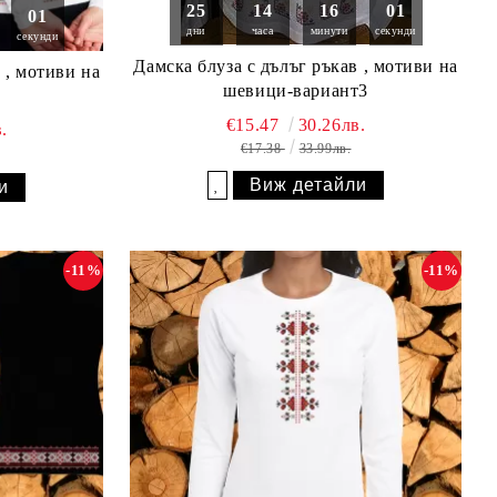
25
14
16
00
00
дни
часа
минути
секунди
секунди
Дамска блуза с дълъг ръкав , мотиви на
 , мотиви на
шевици-вариант3
€15.47
30.26лв.
.
€17.38
33.99лв.
Виж детайли
и
Добави в желани
-11%
-11%