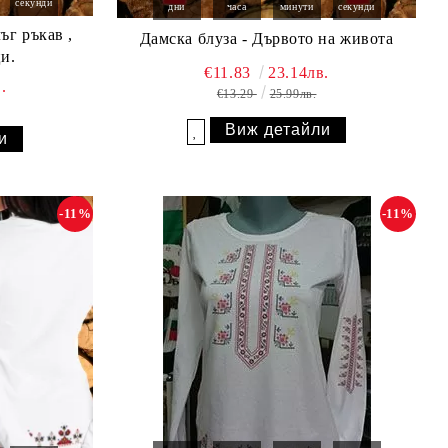
секунди
дни
часа
минути
секунди
ъг ръкав ,
Дамска блуза - Дървото на живота
и.
€11.83
23.14лв.
.
€13.29
25.99лв.
Виж детайли
и
Добави в желани
-11%
-11%