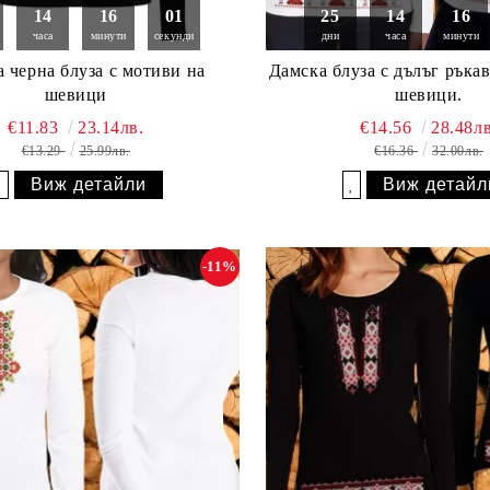
14
16
00
25
14
16
часа
минути
секунди
дни
часа
минути
 черна блуза с мотиви на
Дамска блуза с дълъг ръкав
шевици
шевици.
€11.83
23.14лв.
€14.56
28.48лв
€13.29
25.99лв.
€16.36
32.00лв.
Виж детайли
Виж детайл
Добави в желани
Добави в желани
-11%