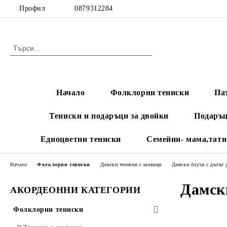
Профил
0879312284
Начало
Фолклорни тениски
Па
Тениски и подаръци за двойки
Подаръц
Едноцветни тениски
Семейни- мама,тати
Начало
Фолклорни тениски
Дамски тениски с шевици
Дамски блузи с дълъг 
Дамск
АКОРДЕОННИ КАТЕГОРИИ
Фолклорни тениски