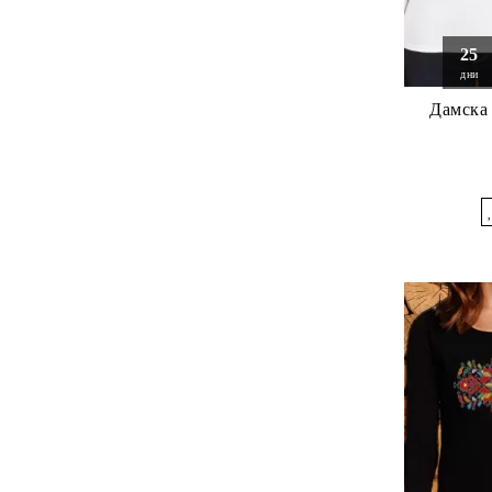
25
дни
Дамска