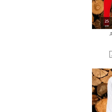
25
дни
Д