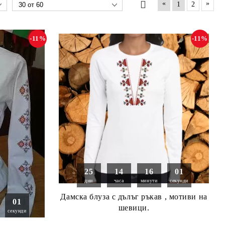
«
»
1
2
-11%
-11%
25
14
16
00
дни
часа
минути
секунди
Дамска блуза с дълъг ръкав , мотиви на
00
шевици.
секунди