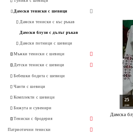
Туники с шевици
Дамски тениски с шевици
Дамски тениски с къс ръкав
Дамски блузи с дълъг ръкав
Дамски потници с шевици
Мъжки тениски с шевици
Мъжки тениски с къс ръкав
Детски тениски с шевици
Мъжки блузи с дълъг ръкав
Детски дълъг ръкав
Бебешки бодита с шевици
Детски къс ръкав
Чанти с шевици
Комплекти с шевици
25
дни
Бижута и сувенири
Дамска бл
Тениски с бродерия
Дамски тениски с бродерия
Патриотични тениски