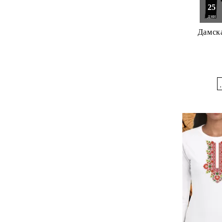
25
дни
Дамска