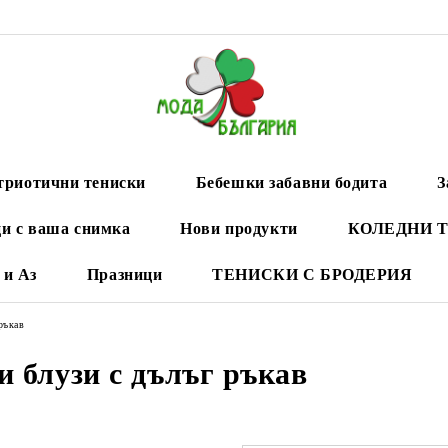
триотични тениски
Бебешки забавни бодита
З
и с ваша снимка
Нови продукти
КОЛЕДНИ 
 и Аз
Празници
ТЕНИСКИ С БРОДЕРИЯ
ръкав
и блузи с дълъг ръкав