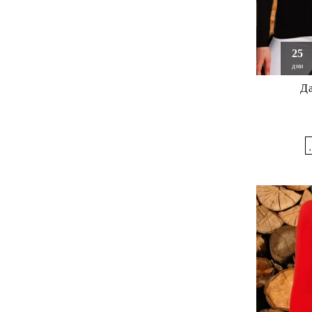
25
дни