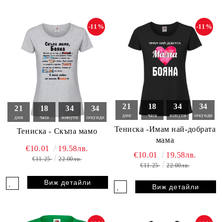
-11%
-11%
21
18
34
33
21
18
34
33
дни
часа
минути
секунди
дни
часа
минути
секунди
Тениска -Имам най-добрата
Тениска - Скъпа мамо
мама
€10.01
19.58лв.
€10.01
19.58лв.
€11.25
22.00лв.
€11.25
22.00лв.
Виж детайли
Виж детайли