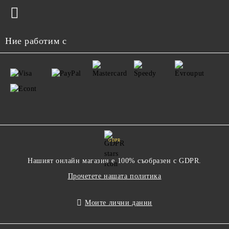
Ние работим с
GDPR
Нашият онлайн магазин е 100% съобразен с GDPR.
Прочетете нашата политика
Моите лични данни