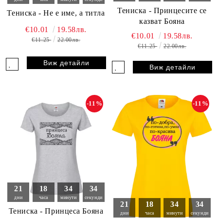
Тениска - Принцесите се
Тениска - Не е име, а титла
казват Бояна
€10.01
19.58лв.
€10.01
19.58лв.
€11.25
22.00лв.
€11.25
22.00лв.
Виж детайли
Виж детайли
-11%
-11%
21
18
34
33
дни
часа
минути
секунди
21
18
34
33
Тениска - Принцеса Бояна
дни
часа
минути
секунди