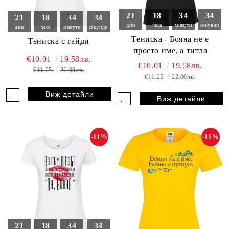
21
18
34
33
21
18
34
33
дни
часа
минути
секунди
дни
часа
минути
секунди
Тениска - Бояна не е
Тениска с гайди
просто име, а титла
€10.01
19.58лв.
€10.01
19.58лв.
€11.25
22.00лв.
€11.25
22.00лв.
Виж детайли
Виж детайли
-11%
-11%
21
18
34
33