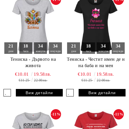
21
18
34
33
21
18
34
33
дни
часа
минути
секунди
дни
часа
минути
секунди
Тениска - Дървото на
Тениска - Честит имен де н
живота
на баба и на мен
€10.01
19.58лв.
€10.01
19.58лв.
€11.25
22.00лв.
€11.25
22.00лв.
Виж детайли
Виж детайли
-11%
-11%