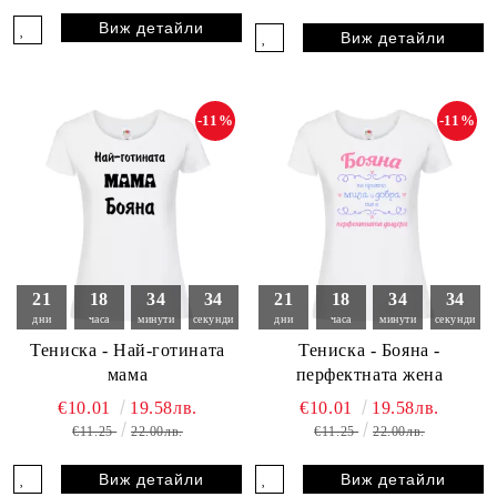
Виж детайли
Виж детайли
-11%
-11%
21
18
34
33
21
18
34
33
дни
часа
минути
секунди
дни
часа
минути
секунди
Тениска - Най-готината
Тениска - Бояна -
мама
перфектната жена
€10.01
19.58лв.
€10.01
19.58лв.
€11.25
22.00лв.
€11.25
22.00лв.
Виж детайли
Виж детайли