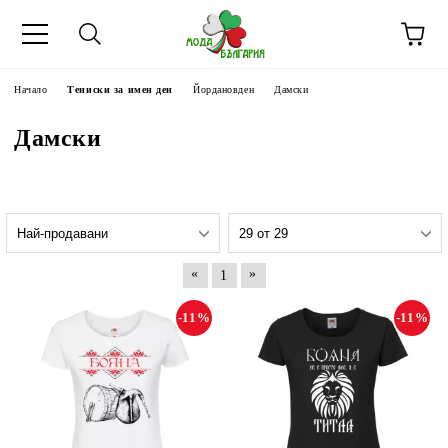
Начало
Тениски за имен ден
Йордановден
Дамски
Дамски
«
»
1
-11%
-11%