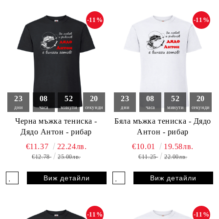
-11%
-11%
23
08
52
18
23
08
52
18
дни
часа
минути
секунди
дни
часа
минути
секунди
Черна мъжка тениска -
Бяла мъжка тениска - Дядо
Дядо Антон - рибар
Антон - рибар
€11.37
22.24лв.
€10.01
19.58лв.
€12.78
25.00лв.
€11.25
22.00лв.
Виж детайли
Виж детайли
-11%
-11%