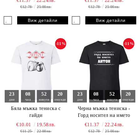
€11.37
22.24лв.
€11.37
22.24лв.
€12.78
25.00лв.
€12.78
25.00лв.
Виж детайли
Виж детайли
-11%
-11%
23
08
52
19
23
08
52
19
дни
часа
минути
секунди
дни
часа
минути
секунди
Бяла мъжка тениска с
Черна мъжка тениска -
гайди
Горд носител на името
€10.01
19.58лв.
€11.37
22.24лв.
€11.25
22.00лв.
€12.78
25.00лв.