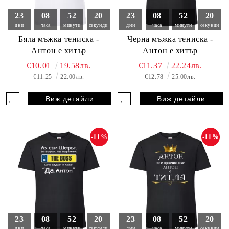
23
08
52
19
23
08
52
19
дни
часа
минути
секунди
дни
часа
минути
секунди
Бяла мъжка тениска -
Черна мъжка тениска -
Антон е хитър
Антон е хитър
€10.01
19.58лв.
€11.37
22.24лв.
€11.25
22.00лв.
€12.78
25.00лв.
Виж детайли
Виж детайли
-11%
-11%
23
08
52
19
23
08
52
19
дни
часа
минути
секунди
дни
часа
минути
секунди