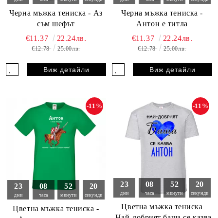
Черна мъжка тениска - Аз
Черна мъжка тениска -
съм шефът
Антон е титла
€11.37
22.24лв.
€11.37
22.24лв.
€12.78
25.00лв.
€12.78
25.00лв.
Виж детайли
Виж детайли
-11%
-11%
23
08
52
19
23
08
52
19
дни
часа
минути
секунди
дни
часа
минути
секунди
Цветна мъжка тениска
Цветна мъжка тениска -
-Най-добрият баща се казва