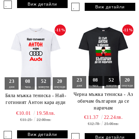
Виж детайли
Виж детайли
-11%
-11%
23
08
52
18
23
08
52
18
дни
часа
минути
секунди
дни
часа
минути
секунди
Черна мъжка тениска - Аз
Бяла мъжка тениска - Най-
обичам българин да се
готиният Антон кара ауди
наричам
€10.01
19.58лв.
€11.37
22.24лв.
€11.25
22.00лв.
€12.78
25.00лв.
Виж детайли
Виж детайли