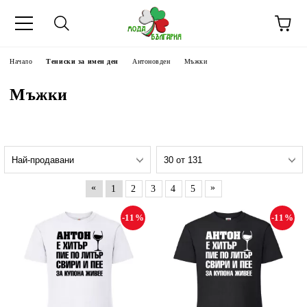
Начало
Тениски за имен ден
Антоновден
Мъжки
Мъжки
«
»
1
2
3
4
5
-11%
-11%