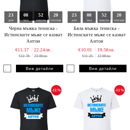
23
08
52
18
23
08
52
18
дни
часа
минути
секунди
дни
часа
минути
секунди
Черна мъжка тениска -
Бяла мъжка тениска -
Истинските мъже се казват
Истинските мъже се казват
Антон
Антон
€11.37
22.24лв.
€10.01
19.58лв.
€12.78
25.00лв.
€11.25
22.00лв.
Виж детайли
Виж детайли
-11%
-11%