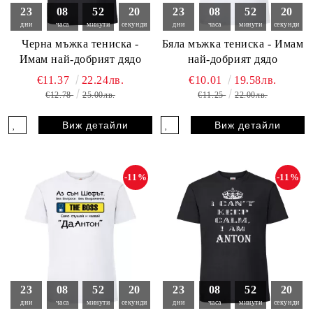
23
08
52
18
23
08
52
18
дни
часа
минути
секунди
дни
часа
минути
секунди
Черна мъжка тениска -
Бяла мъжка тениска - Имам
Имам най-добрият дядо
най-добрият дядо
€11.37
22.24лв.
€10.01
19.58лв.
€12.78
25.00лв.
€11.25
22.00лв.
Виж детайли
Виж детайли
-11%
-11%
23
08
52
18
23
08
52
18
дни
часа
минути
секунди
дни
часа
минути
секунди