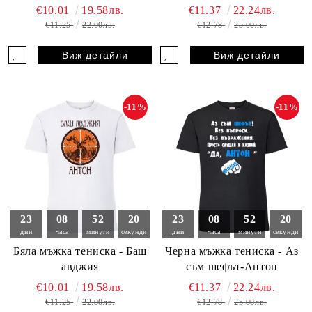
€10.01
19.58лв.
€11.37
22.24лв.
€11.25
22.00лв.
€12.78
25.00лв.
Виж детайли
Виж детайли
-11%
-11%
23
08
52
18
23
08
52
18
дни
часа
минути
секунди
дни
часа
минути
секунди
Бяла мъжка тениска - Баш
Черна мъжка тениска - Аз
авджия
съм шефът-Антон
€10.01
19.58лв.
€11.37
22.24лв.
€11.25
22.00лв.
€12.78
25.00лв.