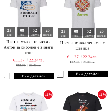
23
08
52
18
23
08
52
18
дни
часа
минути
секунди
дни
часа
минути
секунди
Цветна мъжка тениска -
Цветна мъжка тениска с
Антон за риболов е винаги
шевица
готов
€11.37
22.24лв.
€11.37
22.24лв.
€12.78
25.00лв.
€12.78
25.00лв.
Виж детайли
Виж детайли
-11%
-11%