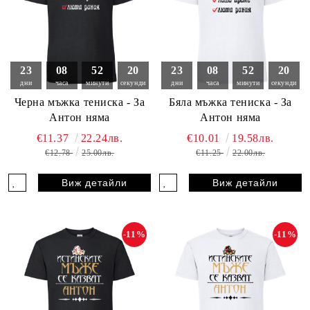
23
08
52
18
23
08
52
18
дни
часа
минути
секунди
дни
часа
минути
секунди
Черна мъжка тениска - За
Бяла мъжка тениска - За
Антон няма
Антон няма
€11.37
22.24лв.
€10.01
19.58лв.
€12.78
25.00лв.
€11.25
22.00лв.
Виж детайли
Виж детайли
-11%
-11%