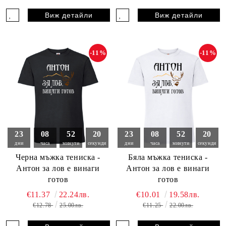
Виж детайли
Виж детайли
-11%
-11%
23
08
52
18
23
08
52
18
дни
часа
минути
секунди
дни
часа
минути
секунди
Черна мъжка тениска -
Бяла мъжка тениска -
Антон за лов е винаги
Антон за лов е винаги
готов
готов
€11.37
22.24лв.
€10.01
19.58лв.
€12.78
25.00лв.
€11.25
22.00лв.