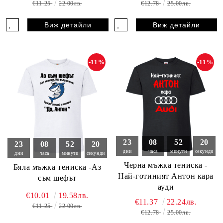
€11.25
22.00лв.
€12.78
25.00лв.
Виж детайли
Виж детайли
-11%
-11%
23
08
52
18
23
08
52
19
дни
часа
минути
секунди
дни
часа
минути
секунди
Черна мъжка тениска -
Бяла мъжка тениска -Аз
Най-готиният Антон кара
съм шефът
ауди
€10.01
19.58лв.
€11.37
22.24лв.
€11.25
22.00лв.
€12.78
25.00лв.