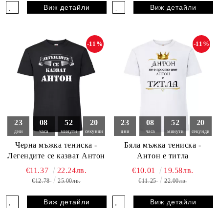
Виж детайли
Виж детайли
-11%
-11%
23
08
52
19
23
08
52
19
дни
часа
минути
секунди
дни
часа
минути
секунди
Черна мъжка тениска -
Бяла мъжка тениска -
Легендите се казват Антон
Антон е титла
€11.37
22.24лв.
€10.01
19.58лв.
€12.78
25.00лв.
€11.25
22.00лв.
Виж детайли
Виж детайли