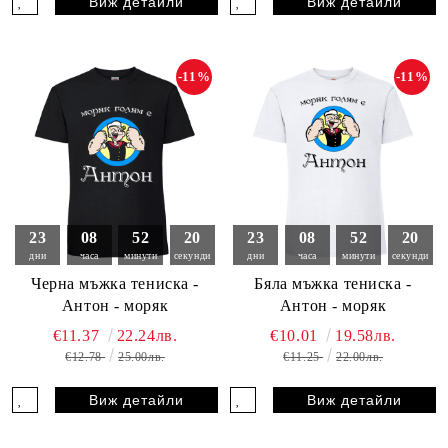
Виж детайли
Виж детайли
-11%
-11%
23
08
52
18
23
08
52
18
дни
часа
минути
секунди
дни
часа
минути
секунди
Черна мъжка тениска -
Бяла мъжка тениска -
Антон - моряк
Антон - моряк
€11.37
22.24лв.
€10.01
19.58лв.
€12.78
25.00лв.
€11.25
22.00лв.
Виж детайли
Виж детайли