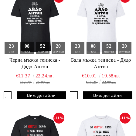
23
08
52
18
23
08
52
18
дни
часа
минути
секунди
дни
часа
минути
секунди
Черна мъжка тениска -
Бяла мъжка тениска - Дядо
Дядо Антон
Антон
€11.37
22.24лв.
€10.01
19.58лв.
€12.78
25.00лв.
€11.25
22.00лв.
Виж детайли
Виж детайли
-11%
-11%