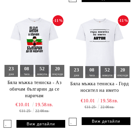
-11%
-11%
23
08
52
18
23
08
52
18
дни
часа
минути
секунди
дни
часа
минути
секунди
Бяла мъжка тениска - Аз
Бяла мъжка тениска - Горд
обичам българин да се
носител на името
наричам
€10.01
19.58лв.
€10.01
19.58лв.
€11.25
22.00лв.
€11.25
22.00лв.
Виж детайли
Виж детайли