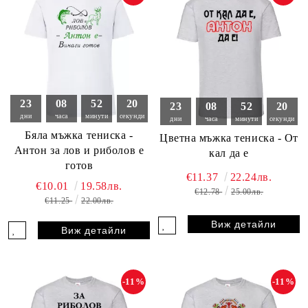
23
08
52
19
23
08
52
18
дни
часа
минути
секунди
дни
часа
минути
секунди
Бяла мъжка тениска -
Цветна мъжка тениска - От
Антон за лов и риболов е
кал да е
готов
€11.37
22.24лв.
€10.01
19.58лв.
€12.78
25.00лв.
€11.25
22.00лв.
Виж детайли
Виж детайли
-11%
-11%