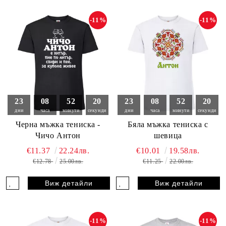
-11%
-11%
23
08
52
19
23
08
52
19
дни
часа
минути
секунди
дни
часа
минути
секунди
Черна мъжка тениска -
Бяла мъжка тениска с
Чичо Антон
шевица
€11.37
22.24лв.
€10.01
19.58лв.
€12.78
25.00лв.
€11.25
22.00лв.
Виж детайли
Виж детайли
-11%
-11%