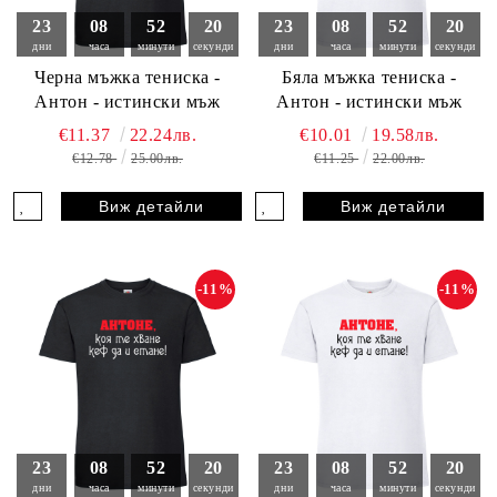
23
08
52
18
23
08
52
18
дни
часа
минути
секунди
дни
часа
минути
секунди
Черна мъжка тениска -
Бяла мъжка тениска -
Антон - истински мъж
Антон - истински мъж
€11.37
22.24лв.
€10.01
19.58лв.
€12.78
25.00лв.
€11.25
22.00лв.
Виж детайли
Виж детайли
-11%
-11%
23
08
52
18
23
08
52
18
дни
часа
минути
секунди
дни
часа
минути
секунди