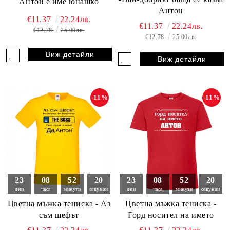
Антон е име юнашко
Антон
€11.37
22.24лв.
€11.37
22.24лв.
€12.78
25.00лв.
€12.78
25.00лв.
Виж детайли
Виж детайли
-11%
-11%
23
08
52
19
23
08
52
19
дни
часа
минути
секунди
дни
часа
минути
секунди
Цветна мъжка тениска - Аз
Цветна мъжка тениска -
съм шефът
Горд носител на името