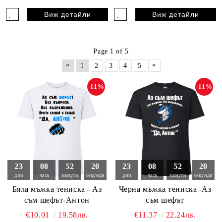
Виж детайли
Виж детайли
Page 1 of 5
«
»
1
2
3
4
5
-11%
-11%
23
08
52
19
23
08
52
19
дни
часа
минути
секунди
дни
часа
минути
секунди
Бяла мъжка тениска - Аз
Черна мъжка тениска -Аз
съм шефът-Антон
съм шефът
€10.01
19.58лв.
€11.37
22.24лв.