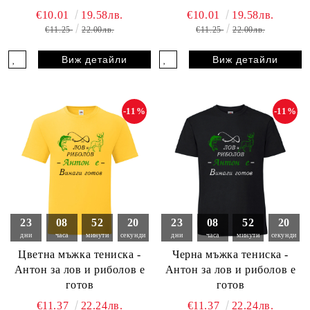
€10.01
19.58лв.
€10.01
19.58лв.
€11.25
22.00лв.
€11.25
22.00лв.
Виж детайли
Виж детайли
-11%
-11%
23
08
52
18
23
08
52
18
дни
часа
минути
секунди
дни
часа
минути
секунди
Цветна мъжка тениска -
Черна мъжка тениска -
Антон за лов и риболов е
Антон за лов и риболов е
готов
готов
€11.37
22.24лв.
€11.37
22.24лв.