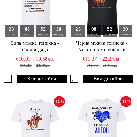
23
08
52
18
23
08
52
18
дни
часа
минути
секунди
дни
часа
минути
секунди
Бяла мъжка тениска -
Черна мъжка тениска -
Скъпи дядо
Антон е име юнашко
€10.01
19.58лв.
€11.37
22.24лв.
€11.25
22.00лв.
€12.78
25.00лв.
Виж детайли
Виж детайли
-11%
-11%