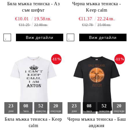
Бяла мъжка тениска - Аз
Черна мъжка тениска -
съм шефът
Keep calm
€10.01
19.58лв.
€11.37
22.24лв.
€11.25
22.00лв.
€12.78
25.00лв.
Виж детайли
Виж детайли
-11%
-11%
23
08
52
18
23
08
52
18
дни
часа
минути
секунди
дни
часа
минути
секунди
Бяла мъжка тениска - Keep
Черна мъжка тениска - Баш
calm
авджия