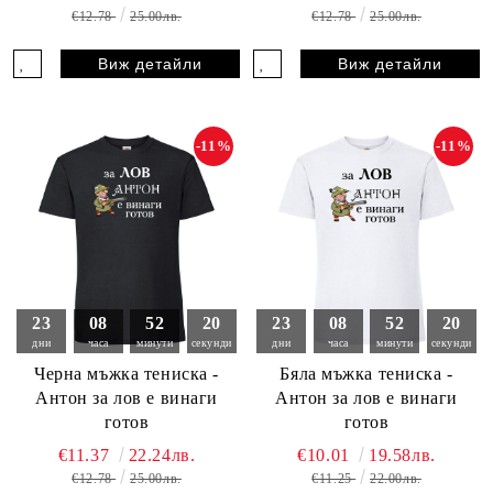
€12.78
25.00лв.
€12.78
25.00лв.
Виж детайли
Виж детайли
-11%
-11%
23
08
52
18
23
08
52
18
дни
часа
минути
секунди
дни
часа
минути
секунди
Черна мъжка тениска -
Бяла мъжка тениска -
Антон за лов е винаги
Антон за лов е винаги
готов
готов
€11.37
22.24лв.
€10.01
19.58лв.
€12.78
25.00лв.
€11.25
22.00лв.