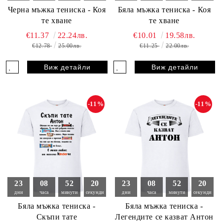
Черна мъжка тениска - Коя
Бяла мъжка тениска - Коя
те хване
те хване
€11.37
22.24лв.
€10.01
19.58лв.
€12.78
25.00лв.
€11.25
22.00лв.
Виж детайли
Виж детайли
-11%
-11%
23
08
52
18
23
08
52
18
дни
часа
минути
секунди
дни
часа
минути
секунди
Бяла мъжка тениска -
Бяла мъжка тениска -
Скъпи тате
Легендите се казват Антон