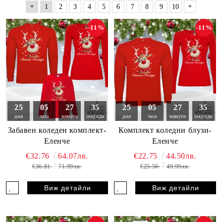
«
»
1
2
3
4
5
6
7
8
9
10
-11%
-11%
25
05
27
33
25
05
27
33
дни
часа
минути
секунди
дни
часа
минути
секунди
Забавен коледен комплект-
Комплект коледни блузи-
Еленче
Еленче
€32.76
64.07лв.
€22.75
44.50лв.
€36.81
71.99лв.
€25.56
49.99лв.
Виж детайли
Виж детайли