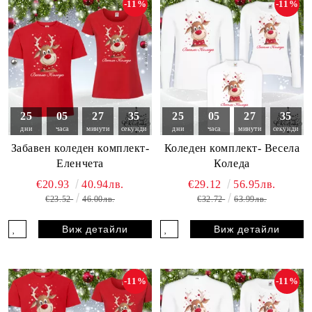
-11%
-11%
25
05
27
33
25
05
27
33
дни
часа
минути
секунди
дни
часа
минути
секунди
Забавен коледен комплект-
Коледен комплект- Весела
Еленчета
Коледа
€20.93
40.94лв.
€29.12
56.95лв.
€23.52
46.00лв.
€32.72
63.99лв.
Виж детайли
Виж детайли
-11%
-11%