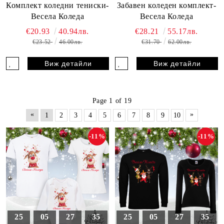
Комплект коледни тениски-
Забавен коледен комплект-
Весела Коледа
Весела Коледа
€20.93
40.94лв.
€28.21
55.17лв.
€23.52
46.00лв.
€31.70
62.00лв.
Виж детайли
Виж детайли
Page 1 of 19
«
»
1
2
3
4
5
6
7
8
9
10
-11%
-11%
25
05
27
33
25
05
27
33