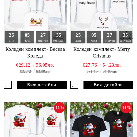
25
05
27
33
25
05
27
33
дни
часа
минути
секунди
дни
часа
минути
секунди
Коледен комплект- Весела
Коледен комплект- Merry
Коледа
Cristmas
€29.12
56.95лв.
€27.76
54.29лв.
€32.72
63.99лв.
€31.19
61.00лв.
Виж детайли
Виж детайли
-11%
-11%