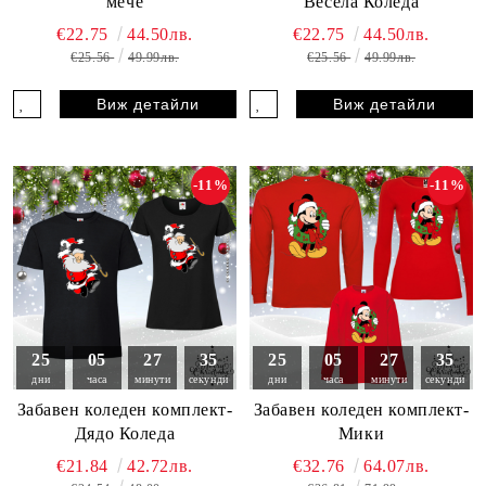
мече
Весела Коледа
€22.75
44.50лв.
€22.75
44.50лв.
€25.56
49.99лв.
€25.56
49.99лв.
Виж детайли
Виж детайли
-11%
-11%
25
05
27
33
25
05
27
33
дни
часа
минути
секунди
дни
часа
минути
секунди
Забавен коледен комплект-
Забавен коледен комплект-
Дядо Коледа
Мики
€21.84
42.72лв.
€32.76
64.07лв.