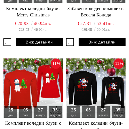
дни
часа
минути
секунди
дни
часа
минути
секунди
Комплект коледни блузи-
Забавен коледен комплект-
Merry Christmas
Весела Коледа
€20.93
40.94лв.
€27.31
53.41лв.
€23.52
46.00лв.
€30.68
60.00лв.
Виж детайли
Виж детайли
-11%
-11%
25
05
27
33
25
05
27
33
дни
часа
минути
секунди
дни
часа
минути
секунди
Комплект коледни блузи с
Комплект коледни блузи-