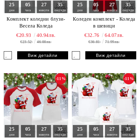
25
05
27
33
25
05
27
33
дни
часа
минути
секунди
дни
часа
минути
секунди
Комплект коледни блузи-
Коледен комплект - Коледа
Весела Коледа
в шевици
€20.93
40.94лв.
€32.76
64.07лв.
€23.52
46.00лв.
€36.81
71.99лв.
Виж детайли
Виж детайли
-11%
-11%
25
05
27
33
25
05
27
33
дни
часа
минути
секунди
дни
часа
минути
секунди