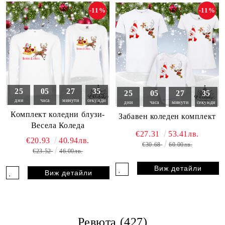
-11%
-11%
25
05
27
33
25
05
27
33
дни
часа
минути
секунди
дни
часа
минути
секунди
Комплект коледни блузи-
Забавен коледен комплект
Весела Коледа
€27.31
53.41лв.
€20.93
40.94лв.
€30.68
60.00лв.
€23.52
46.00лв.
Виж детайли
Виж детайли
Ревюта (427)