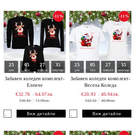
-11%
-11%
25
05
27
33
25
05
27
33
дни
часа
минути
секунди
дни
часа
минути
секунди
Забавен коледен комплект-
Забавен коледен комплект-
Еленче
Весела Коледа
€32.76
64.07лв.
€20.93
40.94лв.
€36.81
71.99лв.
€23.52
46.00лв.
Виж детайли
Виж детайли