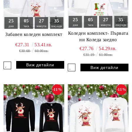
25
05
27
33
25
05
27
33
дни
часа
минути
секунди
дни
часа
минути
секунди
Коледен комплект- Първата
Забавен коледен комплект
ни Коледа заедно
€27.31
53.41лв.
€27.76
54.29лв.
€30.68
60.00лв.
€31.19
61.00лв.
Виж детайли
Виж детайли
-11%
-11%