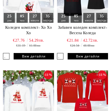
25
05
27
33
25
05
27
33
дни
часа
минути
секунди
дни
часа
минути
секунди
Коледен комплект- Хо Хо
Забавен коледен комплект-
Хо
Весела Коледа
€27.76
54.29лв.
€21.84
42.72лв.
€31.19
61.00лв.
€24.54
48.00лв.
Виж детайли
Виж детайли
-11%
-11%