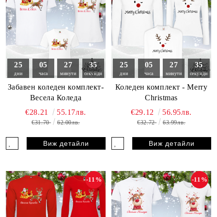
25
05
27
33
25
05
27
33
дни
часа
минути
секунди
дни
часа
минути
секунди
Забавен коледен комплект-
Коледен комплект - Merry
Весела Коледа
Christmas
€28.21
55.17лв.
€29.12
56.95лв.
€31.70
62.00лв.
€32.72
63.99лв.
Виж детайли
Виж детайли
-11%
-11%