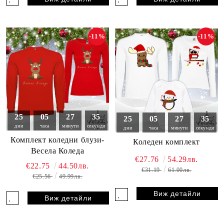
-11%
-11%
25
05
27
33
25
05
27
33
дни
часа
минути
секунди
дни
часа
минути
секунди
Комплект коледни блузи-
Коледен комплект
Весела Коледа
€27.76
54.29лв.
€22.75
44.50лв.
€31.19
61.00лв.
€25.56
49.99лв.
Виж детайли
Виж детайли