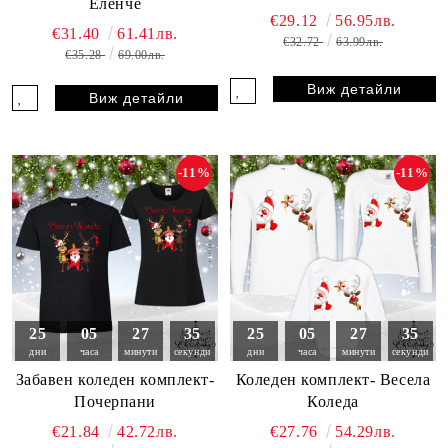
Еленче
€29.12
56.95лв.
€31.40
61.41лв.
€32.72
63.99лв.
€35.28
69.00лв.
Виж детайли
Виж детайли
-11%
-11%
25
05
27
33
25
05
27
33
дни
часа
минути
секунди
дни
часа
минути
секунди
Забавен коледен комплект-
Коледен комплект- Весела
Почерпани
Коледа
€21.84
42.72лв.
€27.76
54.29лв.