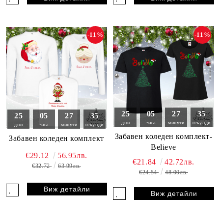
-11%
-11%
25
05
27
33
25
05
27
33
дни
часа
минути
секунди
дни
часа
минути
секунди
Забавен коледен комплект-
Забавен коледен комплект
Believe
€29.12
56.95лв.
€21.84
42.72лв.
€32.72
63.99лв.
€24.54
48.00лв.
Виж детайли
Виж детайли