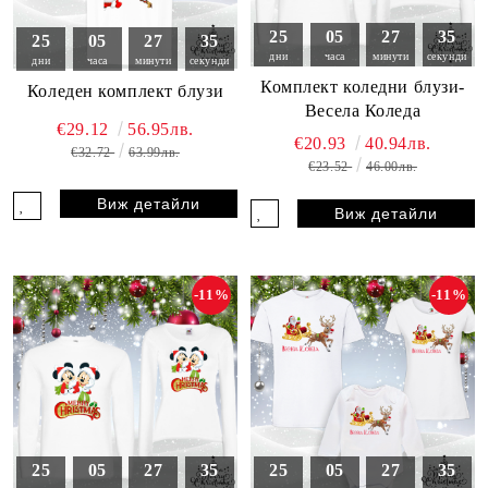
25
05
27
33
25
05
27
33
дни
часа
минути
секунди
дни
часа
минути
секунди
Комплект коледни блузи-
Коледен комплект блузи
Весела Коледа
€29.12
56.95лв.
€20.93
40.94лв.
€32.72
63.99лв.
€23.52
46.00лв.
Виж детайли
Виж детайли
-11%
-11%
25
05
27
33
25
05
27
33