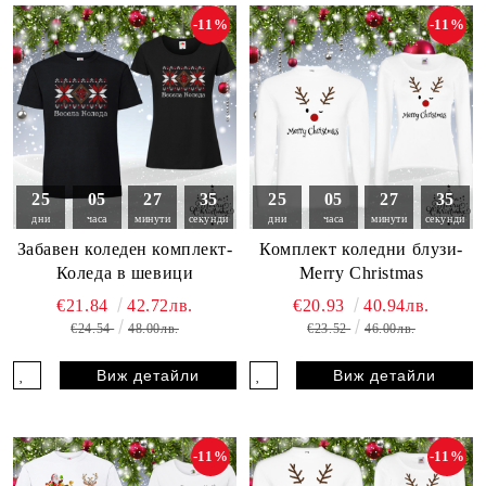
-11%
-11%
25
05
27
33
25
05
27
33
дни
часа
минути
секунди
дни
часа
минути
секунди
Забавен коледен комплект-
Комплект коледни блузи-
Коледа в шевици
Merry Christmas
€21.84
42.72лв.
€20.93
40.94лв.
€24.54
48.00лв.
€23.52
46.00лв.
Виж детайли
Виж детайли
-11%
-11%