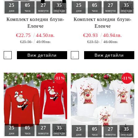
25
05
27
33
25
05
27
33
дни
часа
минути
секунди
дни
часа
минути
секунди
Комплект коледни блузи-
Комплект коледни блузи-
Еленче
Еленче
€22.75
44.50лв.
€20.93
40.94лв.
€25.56
49.99лв.
€23.52
46.00лв.
Виж детайли
Виж детайли
-11%
-11%
25
05
27
33
25
05
27
33
дни
часа
минути
секунди
дни
часа
минути
секунди