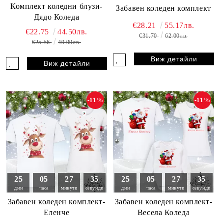
Комплект коледни блузи-
Забавен коледен комплект
Дядо Коледа
€28.21
55.17лв.
€22.75
44.50лв.
€31.70
62.00лв.
€25.56
49.99лв.
Виж детайли
Виж детайли
-11%
-11%
25
05
27
33
25
05
27
33
дни
часа
минути
секунди
дни
часа
минути
секунди
Забавен коледен комплект-
Забавен коледен комплект-
Еленче
Весела Коледа