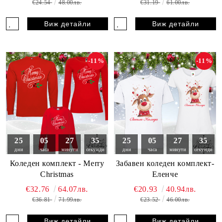
€24.54
48.00лв.
€31.19
61.00лв.
Виж детайли
Виж детайли
-11%
-11%
25
05
27
33
25
05
27
33
дни
часа
минути
секунди
дни
часа
минути
секунди
Коледен комплект - Merry
Забавен коледен комплект-
Christmas
Еленче
€32.76
64.07лв.
€20.93
40.94лв.
€36.81
71.99лв.
€23.52
46.00лв.
Виж детайли
Виж детайли