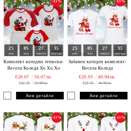
-11%
-11%
25
05
27
33
25
05
27
33
дни
часа
минути
секунди
дни
часа
минути
секунди
Комплект коледни тениски-
Забавен коледен комплект-
Весела Коледа Хо Хо Хо
Весела Коледа
€28.67
56.07лв.
€20.93
40.94лв.
€32.21
63.00лв.
€23.52
46.00лв.
Виж детайли
Виж детайли
-11%
-11%