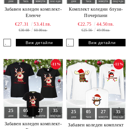
дни
часа
минути
секунди
дни
часа
минути
секунди
Забавен коледен комплект-
Комплект коледни блузи-
Еленче
Почерпани
€27.31
53.41лв.
€22.75
44.50лв.
€30.68
60.00лв.
€25.56
49.99лв.
Виж детайли
Виж детайли
-11%
-11%
25
05
27
33
25
05
27
33
дни
часа
минути
секунди
дни
часа
минути
секунди
Забавен коледен комплект-
Забавен коледен комплект