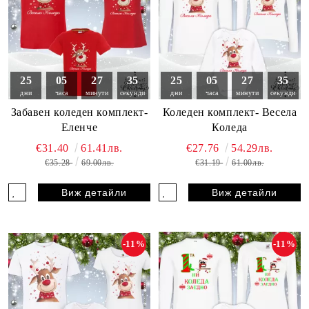
25
05
27
33
25
05
27
33
дни
часа
минути
секунди
дни
часа
минути
секунди
Забавен коледен комплект-
Коледен комплект- Весела
Еленче
Коледа
€31.40
61.41лв.
€27.76
54.29лв.
€35.28
69.00лв.
€31.19
61.00лв.
Виж детайли
Виж детайли
-11%
-11%