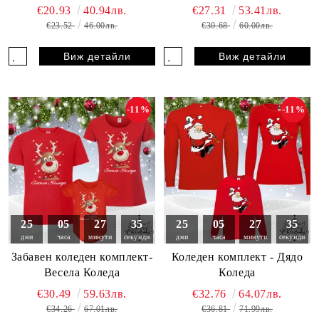
€20.93
40.94лв.
€27.31
53.41лв.
€23.52
46.00лв.
€30.68
60.00лв.
Виж детайли
Виж детайли
-11%
-11%
25
05
27
33
25
05
27
33
дни
часа
минути
секунди
дни
часа
минути
секунди
Забавен коледен комплект-
Коледен комплект - Дядо
Весела Коледа
Коледа
€30.49
59.63лв.
€32.76
64.07лв.
€34.26
67.01лв.
€36.81
71.99лв.