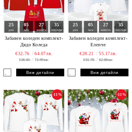
25
05
27
33
25
05
27
33
дни
часа
минути
секунди
дни
часа
минути
секунди
Забавен коледен комплект-
Забавен коледен комплект-
Дядо Коледа
Еленче
€32.76
64.07лв.
€28.21
55.17лв.
€36.81
71.99лв.
€31.70
62.00лв.
Виж детайли
Виж детайли
-11%
-11%