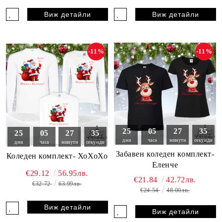
Виж детайли
Виж детайли
-11%
-11%
25
05
27
33
25
05
27
33
дни
часа
минути
секунди
дни
часа
минути
секунди
Забавен коледен комплект-
Коледен комплект- ХоХоХо
Еленче
€29.12
56.95лв.
€21.84
42.72лв.
€32.72
63.99лв.
€24.54
48.00лв.
Виж детайли
Виж детайли