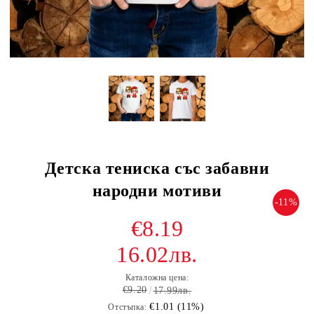
Детска тениска със забавни
народни мотиви
-11%
€8.19
16.02лв.
Каталожна цена:
€9.20
17.99лв.
€1.01 (11%)
Отстъпка: