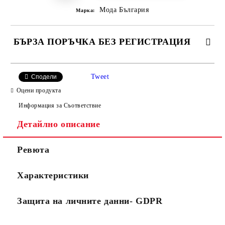
Мода България
Марка:
БЪРЗА ПОРЪЧКА БЕЗ РЕГИСТРАЦИЯ
САМО ПОПЪЛНЕТЕ 2 ПОЛЕТА
Tweet
Сподели
Оцени продукта
Информация за Съответствие
Съгласен съм с
Политиката за лични данни
Детайлно описание
Ние ще се свържем с вас в рамките на работния ден.
Ревюта
Характеристики
Защита на личните данни- GDPR