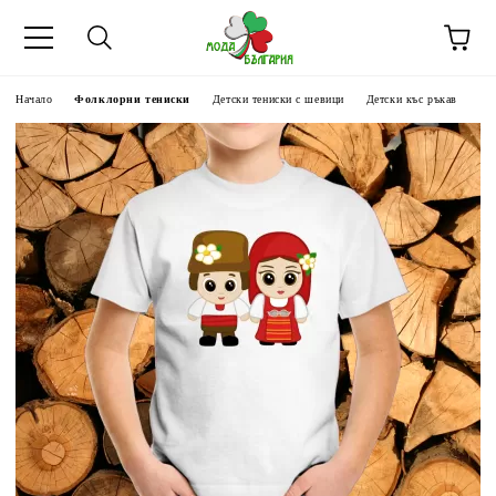
Начало
Фолклорни тениски
Детски тениски с шевици
Детски къс ръкав