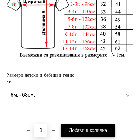
Размери детски и бебешки тенис
ки:
Добави в желани