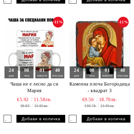
-11%
-11%
24
08
01
39
24
08
01
39
дни
часа
минути
секунди
дни
часа
минути
секунди
Чаша не е лесно да си
Каменна плоча Богородица
Мария
- квадрат 3
€5.92
11.58лв.
€9.56
18.70лв.
€6.65
13.01лв.
€10.74
21.01лв.