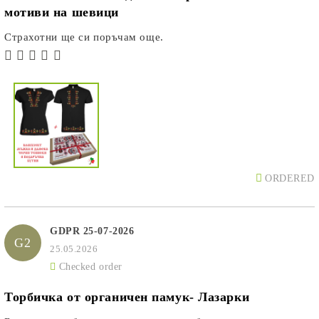
мотиви на шевици
Страхотни ще си поръчам още.
ORDERED
GDPR 25-07-2026
G2
25.05.2026
Checked order
Торбичка от органичен памук- Лазарки