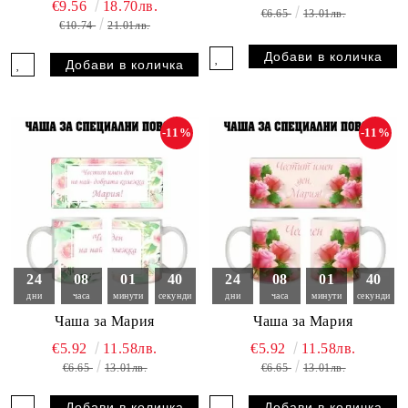
€9.56
18.70лв.
€6.65
13.01лв.
€10.74
21.01лв.
-11%
-11%
24
08
01
39
24
08
01
39
дни
часа
минути
секунди
дни
часа
минути
секунди
Чаша за Мария
Чаша за Мария
€5.92
11.58лв.
€5.92
11.58лв.
€6.65
13.01лв.
€6.65
13.01лв.