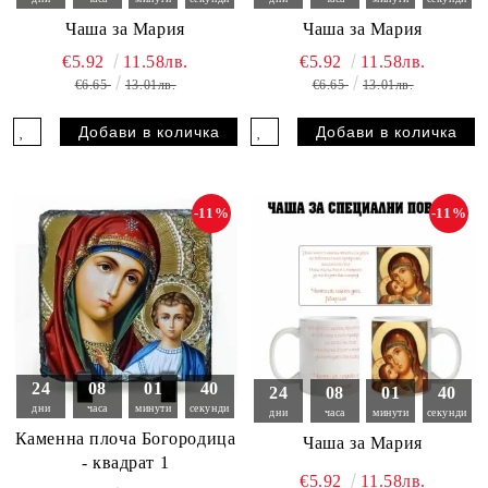
Чаша за Мария
Чаша за Мария
€5.92
11.58лв.
€5.92
11.58лв.
€6.65
13.01лв.
€6.65
13.01лв.
-11%
-11%
24
08
01
39
24
08
01
39
дни
часа
минути
секунди
дни
часа
минути
секунди
Каменна плоча Богородица
Чаша за Мария
- квадрат 1
€5.92
11.58лв.