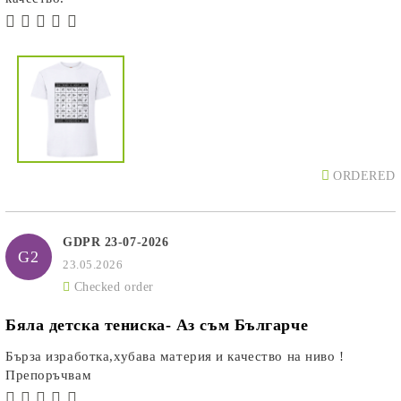
ORDERED
GDPR 23-07-2026
G2
23.05.2026
Checked order
Бяла детска тениска- Аз съм Българче
Бърза изработка,хубава материя и качество на ниво !
Препоръчвам