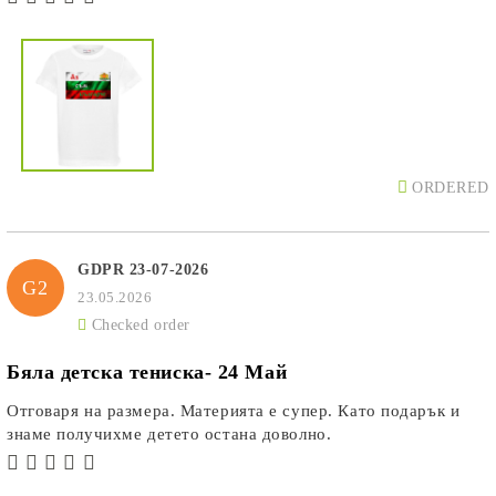
ORDERED
GDPR 23-07-2026
G2
23.05.2026
Checked order
Бяла детска тениска- 24 Май
Отговаря на размера. Материята е супер. Като подарък и
знаме получихме детето остана доволно.