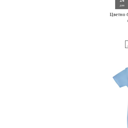
24
дни
Цветно 