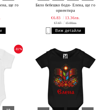
ена, ще го
Бяло бебешко боди- Елена, ще го
ориентира
.
€6.83
13.36лв.
€7.67
15.00лв.
и
Виж детайли
Добави в желани
-11%