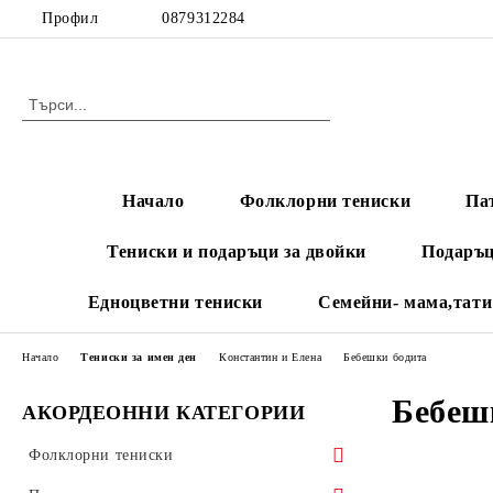
Профил
0879312284
Начало
Фолклорни тениски
Па
Тениски и подаръци за двойки
Подаръц
Едноцветни тениски
Семейни- мама,тати
Начало
Тениски за имен ден
Константин и Елена
Бебешки бодита
Бебеш
АКОРДЕОННИ КАТЕГОРИИ
Фолклорни тениски