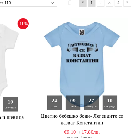
«
»
1
2
3
4
-11%
24
09
27
09
09
дни
часа
минути
секунди
секунди
Цветно бебешко боди- Легендите се
о боди- Елена и шевица
казват Константин
.
€9.10
17.80лв.