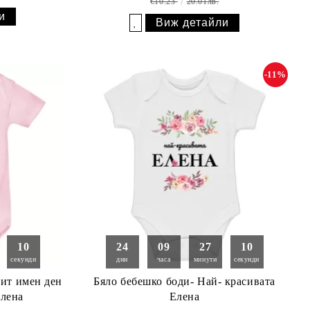
€10.23
20.01лв.
и
Виж детайли
Добави в желани
-11%
09
24
09
27
09
секунди
дни
часа
минути
секунди
тит имен ден
Бяло бебешко боди- Най- красивата
Елена
Елена