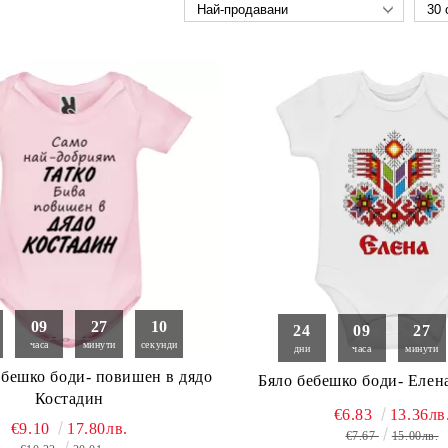
09
27
09
24
09
27
часа
минути
секунди
дни
часа
минути
бешко боди- повишен в дядо
Бяло бебешк
Костадин
€6.83
13.36лв
€9.10
17.80лв.
€7.67
15.00лв.