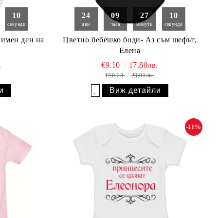
09
24
09
27
09
секунди
дни
часа
минути
секунди
 имен ден на
Цветно бебешко боди- Аз съм шефът,
Елена
.
€9.10
17.80лв.
€10.23
20.01лв.
и
Виж детайли
Добави в желани
-11%