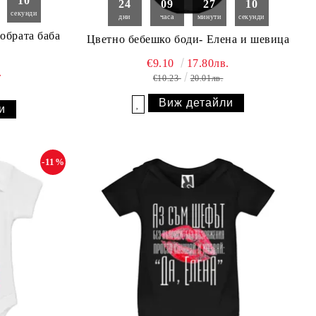
09
24
09
27
09
секунди
дни
часа
минути
секунди
обрата баба
Цветно бебешко боди- Елена и шевица
€9.10
17.80лв.
.
€10.23
20.01лв.
Виж детайли
и
Добави в желани
-11%