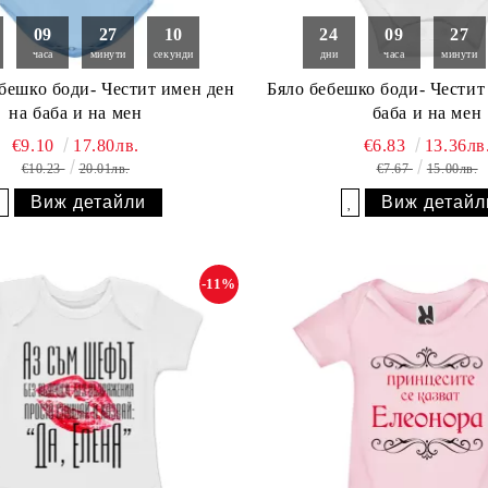
09
27
09
24
09
27
часа
минути
секунди
дни
часа
минути
оди- Честит имен ден
Бяло бебешко боди- Честит
на баба и на мен
баба и на мен
€9.10
17.80лв.
€6.83
13.36лв
€10.23
20.01лв.
€7.67
15.00лв.
Виж детайли
Виж детайл
Добави в желани
Добави в желани
-11%