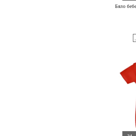
Бяло беб