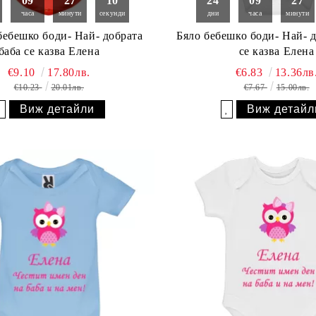
09
27
09
24
09
27
часа
минути
секунди
дни
часа
минути
бебешко боди- Най- добрата
Бяло бебешко боди- Най- д
баба се казва Елена
се казва Елена
€9.10
17.80лв.
€6.83
13.36лв
€10.23
20.01лв.
€7.67
15.00лв.
Виж детайли
Виж детайл
Добави в желани
Добави в желани