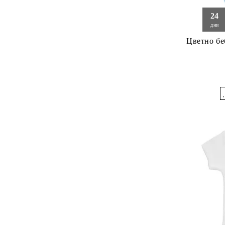
24
дни
Цветно бебешко б