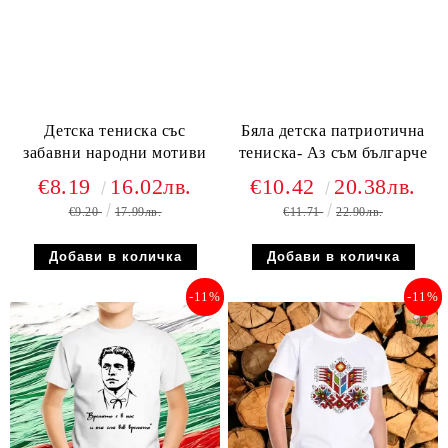
Детска тениска със
Бяла детска патриотична
забавни народни мотиви
тениска- Аз съм българче
€8.19
16.02лв.
€10.42
20.38лв.
€9.20
17.99лв.
€11.71
22.90лв.
-11%
-11%