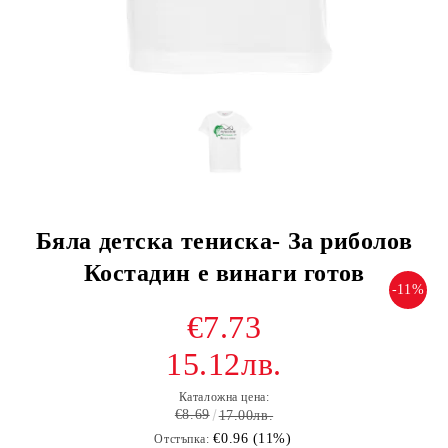
Бяла детска тениска- За риболов
Костадин е винаги готов
-11%
€7.73
15.12лв.
Каталожна цена:
€8.69
17.00лв.
€0.96 (11%)
Отстъпка: