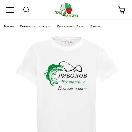
Начало
Тениски за имен ден
Константин и Елена
Детски