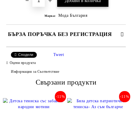
Мода България
Марка:
БЪРЗА ПОРЪЧКА БЕЗ РЕГИСТРАЦИЯ
САМО ПОПЪЛНЕТЕ 2 ПОЛЕТА
Tweet
Сподели
Оцени продукта
Информация за Съответствие
Съгласен съм с
Свързани продукти
Политиката за лични данни
Ние ще се свържем с вас в рамките на работния ден.
-11%
-11%