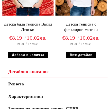
Детска бяла тениска Васил
Детска тениска с
Левски
фолклорни мотиви
€8.19
16.02лв.
€8.19
16.02лв.
€9.20
17.99лв.
€9.20
17.99лв.
Виж детайли
Детайлно описание
Ревюта
Характеристики
Защита на личните данни- GDPR