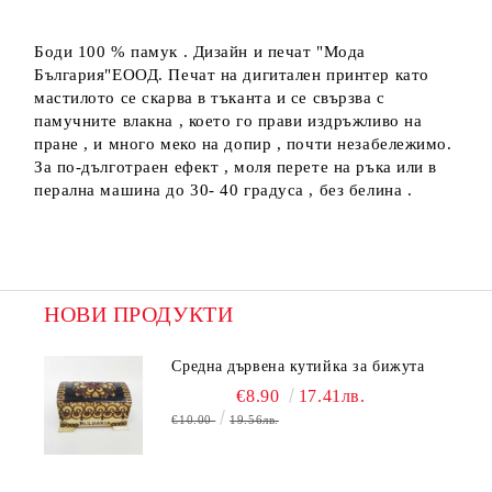
Боди 100 % памук . Дизайн и печат "Мода
България"ЕООД. Печат на дигитален принтер като
мастилото се скарва в тъканта и се свързва с
памучните влакна , което го прави издръжливо на
пране , и много меко на допир , почти незабележимо.
За по-дълготраен ефект , моля перете на ръка или в
перална машина до 30- 40 градуса , без белина .
НОВИ ПРОДУКТИ
Средна дървена кутийка за бижута
€8.90
17.41лв.
€10.00
19.56лв.