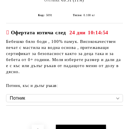
€0.51 (11%)
Отстъпка:
Код:
5091
Тегло:
0.100
кг
Офертата изтича след
24 дни
10:14:53
Бебешко бяло боди , 100% памук. Висококачествен
печат с мастила на водна основа , притежаващи
сертификат за безопасност както за деца така и за
бебета от 0+ години. Моля изберете размер и дали да
е с къс или дълъг ръкав от падащото меню от долу в
дясно.
Потник, къс и дълъг ръкав:
Добави в желани