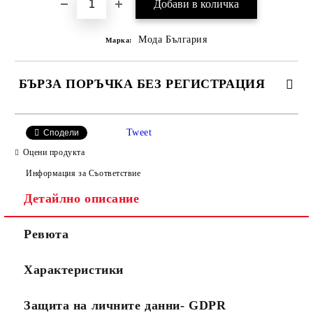
Мода България
Марка:
БЪРЗА ПОРЪЧКА БЕЗ РЕГИСТРАЦИЯ
САМО ПОПЪЛНЕТЕ 2 ПОЛЕТА
Tweet
Сподели
Оцени продукта
Информация за Съответствие
Съгласен съм с
Политиката за лични данни
Детайлно описание
Ние ще се свържем с вас в рамките на работния ден.
Ревюта
Характеристики
Защита на личните данни- GDPR