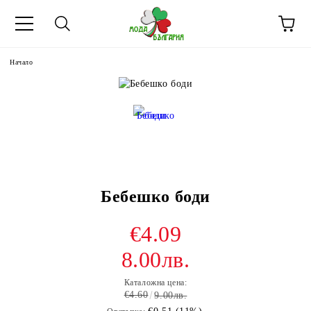
Начало
Бебешко боди
€4.09
8.00лв.
Каталожна цена:
€4.60
9.00лв.