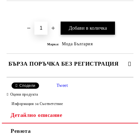
Добави в желани
Мода България
Марка:
БЪРЗА ПОРЪЧКА БЕЗ РЕГИСТРАЦИЯ
САМО ПОПЪЛНЕТЕ 2 ПОЛЕТА
Tweet
Сподели
Оцени продукта
Информация за Съответствие
Съгласен съм с
Политиката за лични данни
Детайлно описание
Ние ще се свържем с вас в рамките на работния ден.
Ревюта