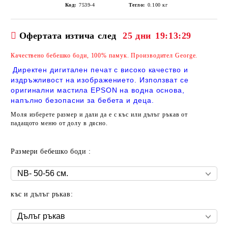
Код:
7539-4
Тегло:
0.100
кг
Офертата изтича след
25 дни
19:13:29
Качествено бебешко боди,
100% памук. Производител George.
Директен дигитален печат с високо качество и
издръжливост на изображението. Използват се
оригинални мастила EPSON на водна основа,
напълно безопасни за бебета и деца.
Моля изберете размер и дали да е с къс или дълъг ръкав от
падащото меню от долу в дясно.
Размери бебешко боди :
къс и дълъг ръкав: