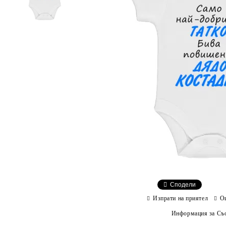
Сподели
Изпрати на приятел
О
Информация за Съо