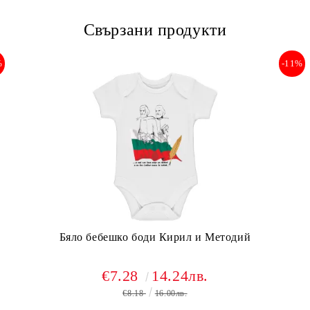
Свързани продукти
%
-11%
Бяло бебешко боди Кирил и Методий
€7.28
14.24лв.
€8.18
16.00лв.