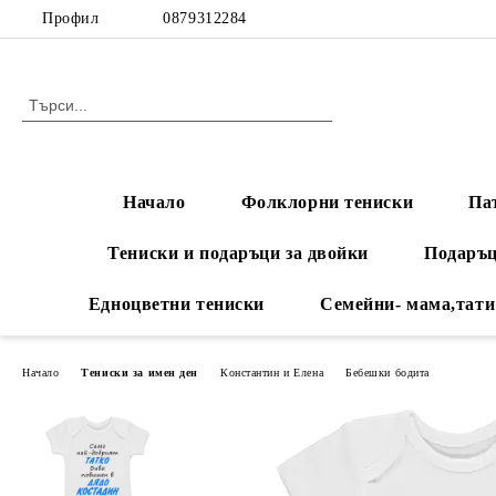
Профил
0879312284
Начало
Фолклорни тениски
Па
Тениски и подаръци за двойки
Подаръц
Едноцветни тениски
Семейни- мама,тати
Начало
Тениски за имен ден
Константин и Елена
Бебешки бодита