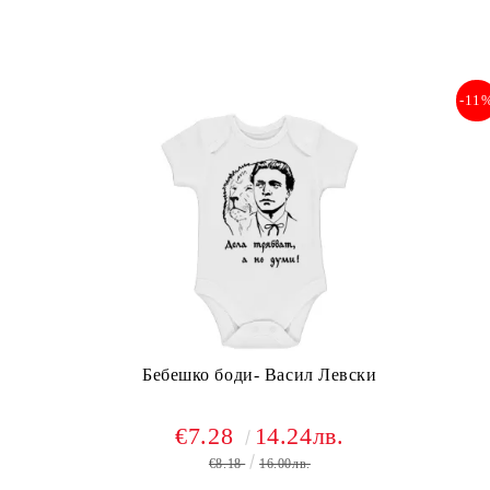
-11
Бебешко боди- Васил Левски
€7.28
14.24лв.
€8.18
16.00лв.