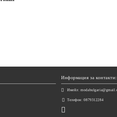
Информация за контакти:
Имейл:
modabulgaria@gmail
Телефон:
0879312284