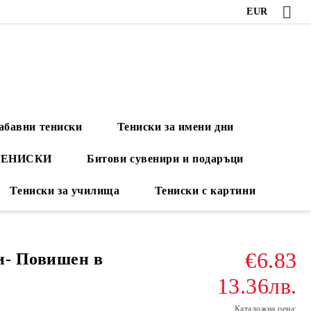
EUR
абавни тениски
Тениски за имени дни
ТЕНИСКИ
Битови сувенири и подаръци
Тениски за училища
Тениски с картини
€6.83
и- Повишен в
13.36лв.
Каталожна цена: