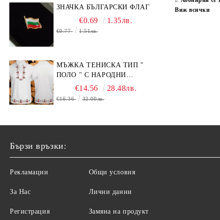
ЗНАЧКА БЪЛГАРСКИ ФЛАГ
Виж всички
€0.69
1.35лв.
€0.77
1.51лв.
МЪЖКА ТЕНИСКА ТИП "
ПОЛО " С НАРОДНИ
МОТИВИ.
€14.56
28.48лв.
€16.36
32.00лв.
Бързи връзки:
Рекламации
Общи условия
За Нас
Лични данни
Регистрация
Замяна на продукт