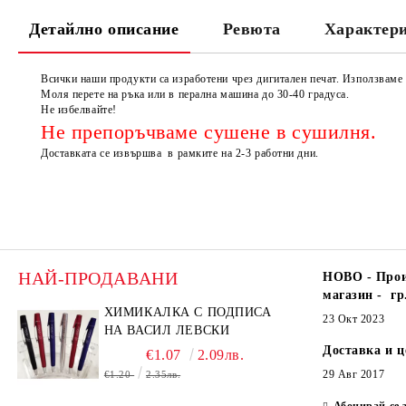
Детайлно описание
Ревюта
Характер
Всички наши продукти са изработени чрез дигитален печат. Използвам
Моля перете на ръка или в перална машина до 30-40 градуса.
Не избелвайте!
Не препоръчваме сушене в сушилня.
Доставката се извършва в рамките на 2-3 работни дни.
НАЙ-ПРОДАВАНИ
НОВО - Прои
магазин - гр
ХИМИКАЛКА С ПОДПИСА
23 Окт 2023
НА ВАСИЛ ЛЕВСКИ
Доставка и 
€1.07
2.09лв.
29 Авг 2017
€1.20
2.35лв.
Абонирай се 