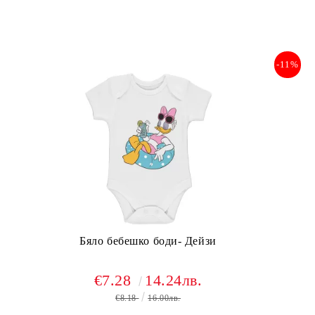
-11%
Бяло бебешко боди- Дейзи
€7.28
14.24лв.
€8.18
16.00лв.