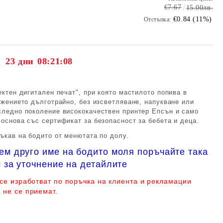
€7.67
15.00лв.
€0.84 (11%)
Отстъпка:
23 дни
08:21:07
ектен дигитален печат", при която мастилото попива в
ажението дълготрайно, без изсветляване, напукване или
следно поколение висококачествен принтер Епсън и само
 основа със сертификат за безопасност за бебета и деца.
ъкав на бодито от менютата по долу.
ем друго име на бодито моля поръчайте така
 за уточнение на детайлите
 се изработват по поръчка на клиента и рекламации
 не се приемат.