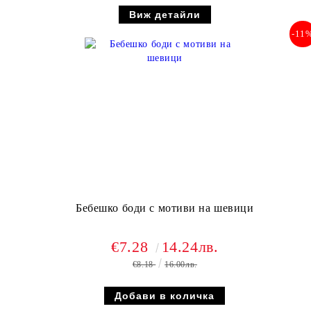
Виж детайли
-11
Бебешко боди с мотиви на шевици
€7.28
14.24лв.
€8.18
16.00лв.