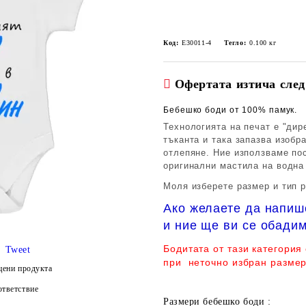
Код:
E30011-4
Тегло:
0.100
кг
Офертата изтича след
Бебешко боди от 100% памук.
Технологията на печат е "дир
тъканта и така запазва изобр
отлепяне. Ние използваме по
оригинални мастила на водна
Моля изберете размер и тип р
Ако желаете да напиш
и ние ще ви се обадим
Бодитата от тази категория
Tweet
при неточно избран размер
цени продукта
тветствие
Размери бебешко боди :