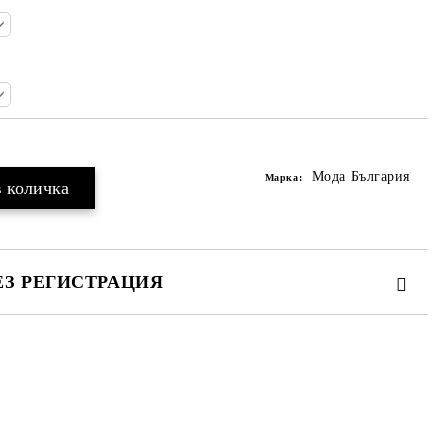
Мода България
Марка:
ЕЗ РЕГИСТРАЦИЯ
та за лични данни
те на работния ден.