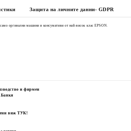
истики
Защита на личните данни- GDPR
е само оргинални машини и консумативи от най-висок клас EPSON.
зводство и фирмен
.Банкя
цени виж ТУК!
за новини