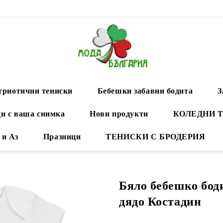
триотични тениски
Бебешки забавни бодита
З
и с ваша снимка
Нови продукти
КОЛЕДНИ 
 и Аз
Празници
ТЕНИСКИ С БРОДЕРИЯ
Бяло бебешко бод
дядо Костадин