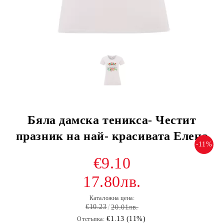
Бяла дамска теникса- Честит
празник на най- красивата Елена
-11%
€9.10
17.80лв.
Каталожна цена:
€10.23
20.01лв.
€1.13 (11%)
Отстъпка: