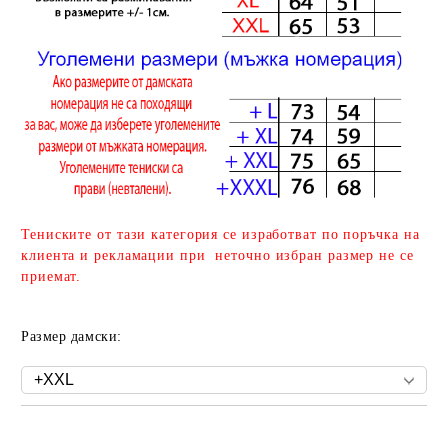
Тениските от тази категория се изработват по поръчка на
клиента и рекламации при неточно избран размер не се
приемат.
Размер дамски:
Добави в желани