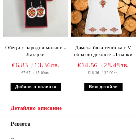
Обеци с народни мотиви -
Дамска бяла тениска с V
Лазарки
образно деколте -Лазарки
€6.83
13.36лв.
€14.56
28.48лв.
€7.67
15.00лв.
€16.36
32.00лв.
Виж детайли
Детайлно описание
Ревюта