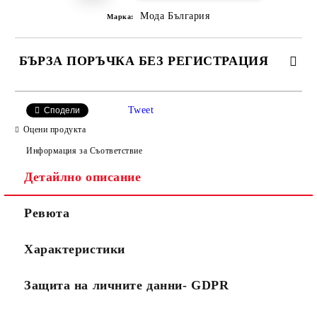
Мода България
Марка:
БЪРЗА ПОРЪЧКА БЕЗ РЕГИСТРАЦИЯ
САМО ПОПЪЛНЕТЕ 2 ПОЛЕТА
Tweet
Сподели
Оцени продукта
Информация за Съответствие
Съгласен съм с
Политиката за лични данни
Детайлно описание
Ние ще се свържем с вас в рамките на работния ден.
Ревюта
Характеристики
Защита на личните данни- GDPR