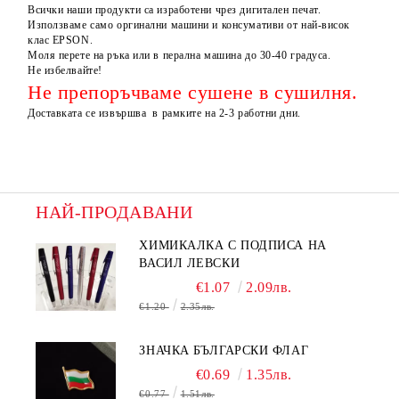
Всички наши продукти са изработени чрез дигитален печат.
Използваме само оргинални машини и консумативи от най-висок
клас EPSON.
Моля перете на ръка или в перална машина до 30-40 градуса.
Не избелвайте!
Не препоръчваме сушене в сушилня.
Доставката се извършва в рамките на 2-3 работни дни.
НАЙ-ПРОДАВАНИ
ХИМИКАЛКА С ПОДПИСА НА
ВАСИЛ ЛЕВСКИ
€1.07
2.09лв.
€1.20
2.35лв.
ЗНАЧКА БЪЛГАРСКИ ФЛАГ
€0.69
1.35лв.
€0.77
1.51лв.