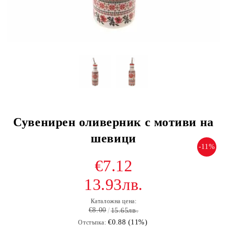
Сувенирен оливерник с мотиви на
шевици
-11%
€7.12
13.93лв.
Каталожна цена:
€8.00
15.65лв.
€0.88 (11%)
Отстъпка: