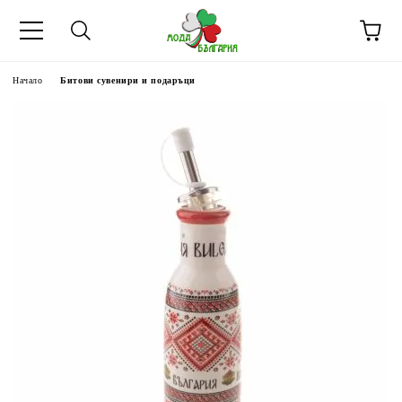
Начало
Битови сувенири и подаръци