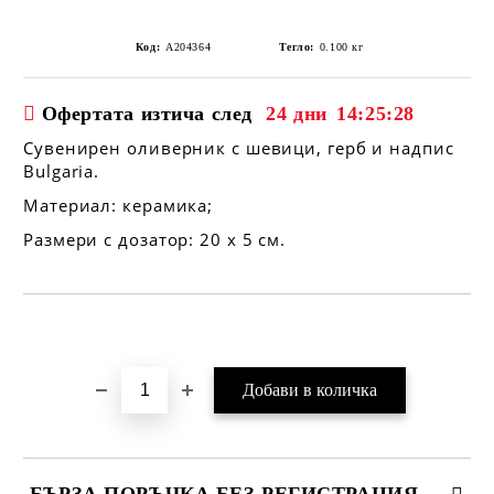
Код:
A204364
Тегло:
0.100
кг
Офертата изтича след
24 дни
14:25:28
Сувенирен оливерник с шевици, герб и надпис
Bulgaria.
Материал: керамика;
Размери с дозатор: 20 х 5 см.
Добави в желани