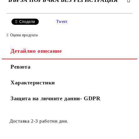
БЪРЗА ПОРЪЧКА БЕЗ РЕГИСТРАЦИЯ
САМО ПОПЪЛНЕТЕ 2 ПОЛЕТА
Tweet
Сподели
Оцени продукта
Съгласен съм с
Политиката за лични данни
Детайлно описание
Ние ще се свържем с вас в рамките на работния ден.
Ревюта
Характеристики
Защита на личните данни- GDPR
Доставка 2-3 работни дни.