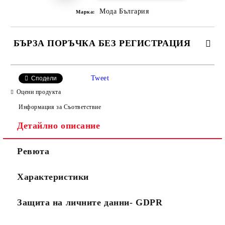
Мода България
Марка:
БЪРЗА ПОРЪЧКА БЕЗ РЕГИСТРАЦИЯ
САМО ПОПЪЛНЕТЕ 2 ПОЛЕТА
Tweet
Сподели
Оцени продукта
Информация за Съответствие
Съгласен съм с
Политиката за лични данни
Детайлно описание
Ние ще се свържем с вас в рамките на работния ден.
Ревюта
Характеристики
Защита на личните данни- GDPR