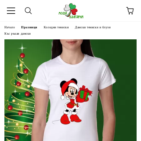
Начало
Празници
Коледни тениски
Дамски тениски и блузи
Къс ръкав дамски