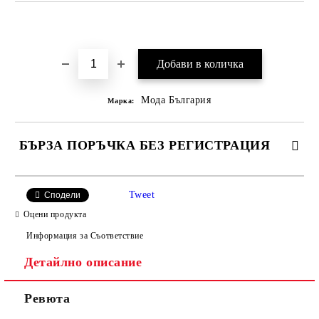
Добави в желани
Мода България
Марка:
БЪРЗА ПОРЪЧКА БЕЗ РЕГИСТРАЦИЯ
САМО ПОПЪЛНЕТЕ 2 ПОЛЕТА
Tweet
Сподели
Оцени продукта
Информация за Съответствие
Съгласен съм с
Политиката за лични данни
Детайлно описание
Ние ще се свържем с вас в рамките на работния ден.
Ревюта