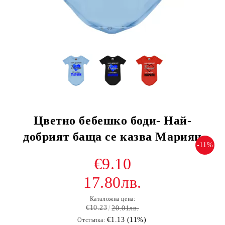
Цветно бебешко боди- Най-
добрият баща се казва Мариян
-11%
€9.10
17.80лв.
Каталожна цена:
€10.23
20.01лв.
€1.13 (11%)
Отстъпка: