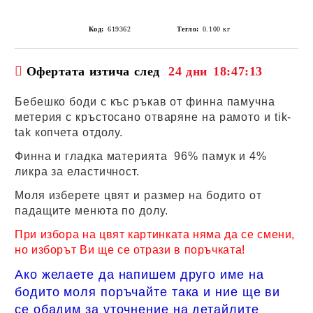
Код:
619362
Тегло:
0.100
кг
Офертата изтича след
24 дни
18:47:12
Бебешко боди с къс ръкав от финна памучна
метерия с кръстосано отваряне на рамото и tik-
tak копчета отдолу.
Финна и гладка материята 96% памук и 4%
ликра за еластичност.
Моля изберете цвят и размер на бодито от
падащите менюта по долу.
При избора на цвят картинката няма да се смени,
но изборът Ви ще се отрази в поръчката!
Ако желаете да напишем друго име на
бодито моля поръчайте така и ние ще ви
се обадим за уточнение на детайлите