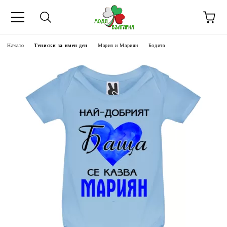
Начало
Тениски за имен ден
Мария и Мариян
Бодита