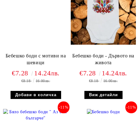
Бебешко боди с мотиви на
Бебешко боди - Дървото на
шевици
живота
€7.28
14.24лв.
€7.28
14.24лв.
€8.18
16.00лв.
€8.18
16.00лв.
Виж детайли
-11%
-11%