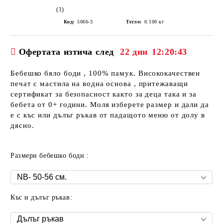
(1)
Код:
5066-3
Тегло:
0.100
кг
Офертата изтича след
22 дни
12:20:42
Бебешко бяло боди , 100% памук. Висококачествен
печат с мастила на водна основа , притежаващи
сертификат за безопасност както за деца така и за
бебета от 0+ години. Моля изберете размер и дали да
е с къс или дълъг ръкав от падащото меню от долу в
дясно.
Размери бебешко боди :
Къс и дълъг ръкав: