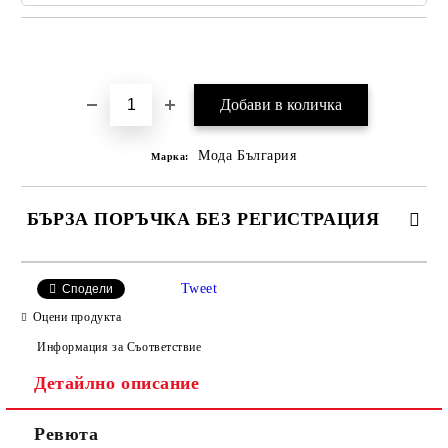
Добави в желани
Мода България
Марка:
БЪРЗА ПОРЪЧКА БЕЗ РЕГИСТРАЦИЯ
САМО ПОПЪЛНЕТЕ 2 ПОЛЕТА
Tweet
Сподели
Оцени продукта
Информация за Съответствие
Съгласен съм с
Политиката за лични данни
Детайлно описание
Ние ще се свържем с вас в рамките на работния ден.
Ревюта