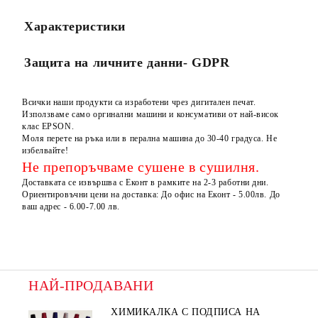
Характеристики
Защита на личните данни- GDPR
Всички наши продукти са изработени чрез дигитален печат.
Използваме само оргинални машини и консумативи от най-висок
клас EPSON.
Моля перете на ръка или в перална машина до 30-40 градуса. Не
избелвайте!
Не препоръчваме сушене в сушилня.
Доставката се извършва с Еконт в рамките на 2-3 работни дни.
Ориентировъчни цени на доставка: До офис на Еконт - 5.00лв. До
ваш адрес - 6.00-7.00 лв.
НАЙ-ПРОДАВАНИ
ХИМИКАЛКА С ПОДПИСА НА