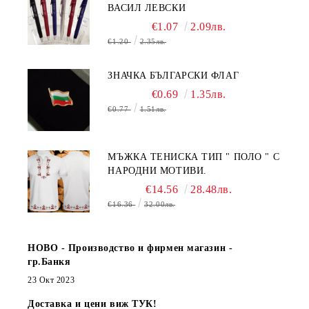
ВАСИЛ ЛЕВСКИ
€1.07
2.09лв.
€1.20
2.35лв.
ЗНАЧКА БЪЛГАРСКИ ФЛАГ
€0.69
1.35лв.
€0.77
1.51лв.
МЪЖКА ТЕНИСКА ТИП " ПОЛО " С
НАРОДНИ МОТИВИ.
€14.56
28.48лв.
€16.36
32.00лв.
НОВО - Производство и фирмен магазин -
гр.Банкя
23 Окт 2023
Доставка и цени виж ТУК!