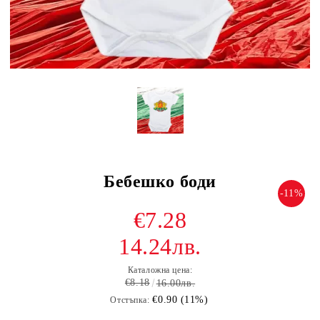
Бебешко боди
-11%
€7.28
14.24лв.
Каталожна цена:
€8.18
16.00лв.
€0.90 (11%)
Отстъпка: