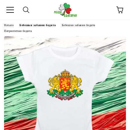
Начало
Бебешки забавни бодита
Бебешки забавни бодита
Патриотични бодита