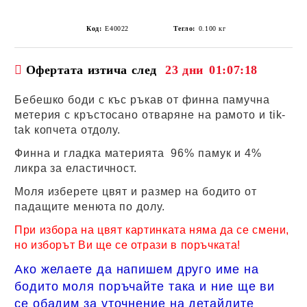
Код:
E40022
Тегло:
0.100
кг
Офертата изтича след
23 дни
01:07:18
Бебешко боди с къс ръкав от финна памучна
метерия с кръстосано отваряне на рамото и tik-
tak копчета отдолу.
Финна и гладка материята 96% памук и 4%
ликра за еластичност.
Моля изберете цвят и размер на бодито от
падащите менюта по долу.
При избора на цвят картинката няма да се смени,
но изборът Ви ще се отрази в поръчката!
Ако желаете да напишем друго име на
бодито моля поръчайте така и ние ще ви
се обадим за уточнение на детайлите