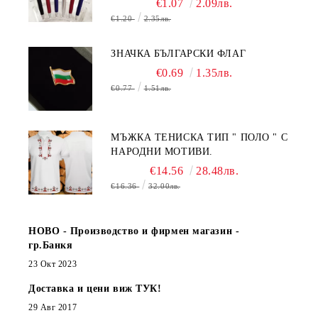
€1.07
2.09лв.
€1.20
2.35лв.
ЗНАЧКА БЪЛГАРСКИ ФЛАГ
€0.69
1.35лв.
€0.77
1.51лв.
МЪЖКА ТЕНИСКА ТИП " ПОЛО " С
НАРОДНИ МОТИВИ.
€14.56
28.48лв.
€16.36
32.00лв.
НОВО - Производство и фирмен магазин -
гр.Банкя
23 Окт 2023
Доставка и цени виж ТУК!
29 Авг 2017