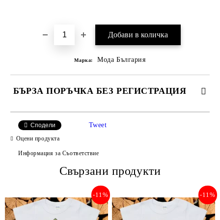
Добави в желани
Мода България
Марка:
БЪРЗА ПОРЪЧКА БЕЗ РЕГИСТРАЦИЯ
САМО ПОПЪЛНЕТЕ 2 ПОЛЕТА
Tweet
Сподели
Оцени продукта
Информация за Съответствие
Съгласен съм с
Свързани продукти
Политиката за лични данни
Ние ще се свържем с вас в рамките на работния ден.
-11%
-11%