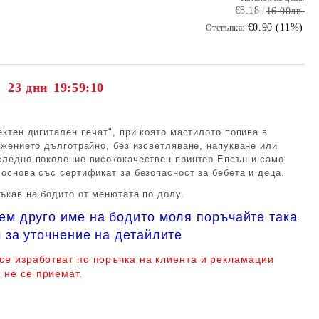
€8.18
16.00лв.
€0.90 (11%)
Отстъпка:
23 дни
19:59:10
ектен дигитален печат", при която мастилото попива в
ажението дълготрайно, без изсветляване, напукване или
следно поколение висококачествен принтер Епсън и само
 основа със сертификат за безопасност за бебета и деца.
ъкав на бодито от менютата по долу.
ем друго име на бодито моля поръчайте така
 за уточнение на детайлите
 се изработват по поръчка на клиента и рекламации
 не се приемат.