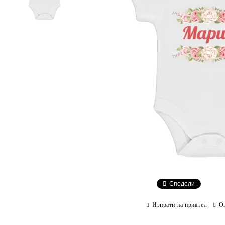
Сподели
Изпрати на приятел
О