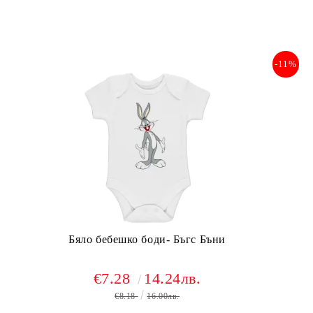
-11%
Бяло бебешко боди- Бъгс Бъни
€7.28
14.24лв.
€8.18
16.00лв.