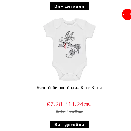
Виж детайли
-11
Бяло бебешко боди- Бъгс Бъни
€7.28
14.24лв.
€8.18
16.00лв.
Виж детайли