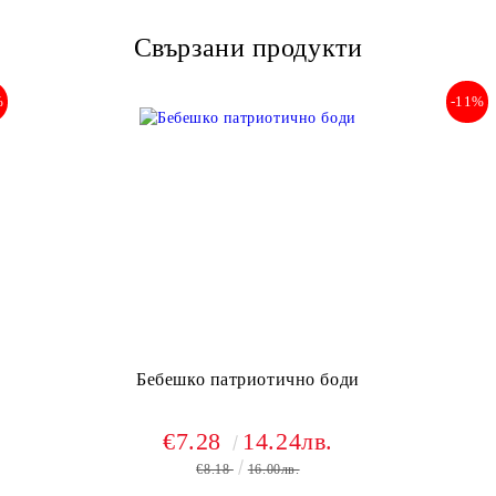
Свързани продукти
%
-11%
Бебешко патриотично боди
€7.28
14.24лв.
€8.18
16.00лв.