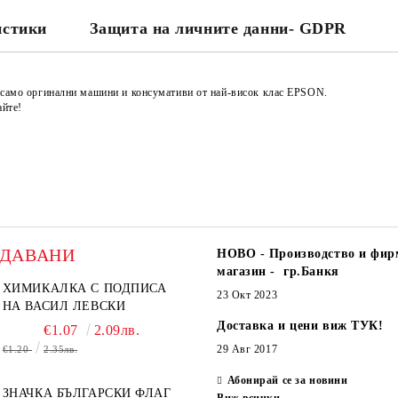
истики
Защита на личните данни- GDPR
е само оргинални машини и консумативи от най-висок клас EPSON.
айте!
ОДАВАНИ
НОВО - Производство и фир
магазин - гр.Банкя
ХИМИКАЛКА С ПОДПИСА
23 Окт 2023
НА ВАСИЛ ЛЕВСКИ
Доставка и цени виж ТУК!
€1.07
2.09лв.
29 Авг 2017
€1.20
2.35лв.
Абонирай се за новини
ЗНАЧКА БЪЛГАРСКИ ФЛАГ
Виж всички