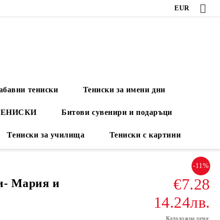
EUR
абавни тениски
Тениски за имени дни
ТЕНИСКИ
Битови сувенири и подаръци
Тениски за училища
Тениски с картини
-11%
€7.28
и- Мария и
14.24лв.
Каталожна цена: