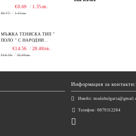
€0.69
1.35лв.
€0.77
1.51лв.
МЪЖКА ТЕНИСКА ТИП "
ПОЛО " С НАРОДНИ
МОТИВИ.
€14.56
28.48лв.
€16.36
32.00лв.
Информация за контакти:
Имейл:
modabulgaria@gmail
Телефон:
0879312284