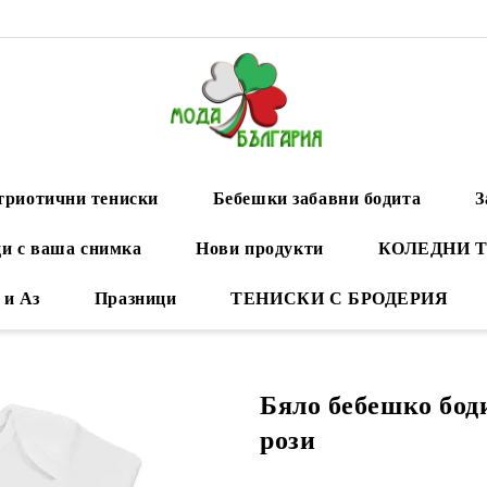
триотични тениски
Бебешки забавни бодита
З
и с ваша снимка
Нови продукти
КОЛЕДНИ 
 и Аз
Празници
ТЕНИСКИ С БРОДЕРИЯ
Бяло бебешко бод
рози