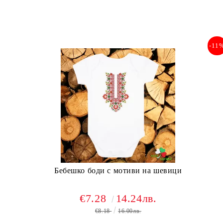
-11
Бебешко боди с мотиви на шевици
€7.28
14.24лв.
€8.18
16.00лв.