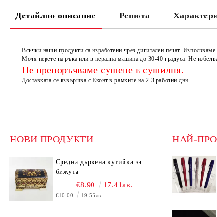
Детайлно описание
Ревюта
Характер
Всички наши продукти са изработени чрез дигитален печат. Използвам
Моля перете на ръка или в перална машина до 30-40 градуса. Не избелв
Не препоръчваме сушене в сушилня.
Доставката се извършва с Еконт в рамките на 2-3 работни дни.
НОВИ ПРОДУКТИ
НАЙ-ПР
Средна дървена кутийка за
бижута
€8.90
17.41лв.
€10.00
19.56лв.