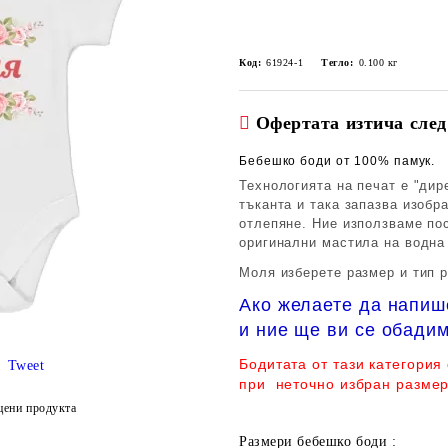
Код:
61924-1
Тегло:
0.100
кг
Офертата изтича след
Бебешко боди от 100% памук.
Технологията на печат е "дир
тъканта и така запазва изобр
отлепяне. Ние използваме по
оригинални мастила на водна
Моля изберете размер и тип р
Ако желаете да напиш
и ние ще ви се обадим
Бодитата от тази категория
Tweet
при неточно избран размер
цени продукта
Размери бебешко боди :