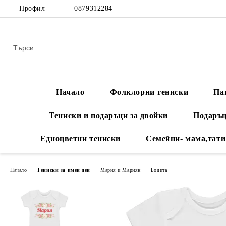
Профил
0879312284
Начало
Фолклорни тениски
Па
Тениски и подаръци за двойки
Подаръц
Едноцветни тениски
Семейни- мама,тати
Начало
Тениски за имен ден
Мария и Мариян
Бодита