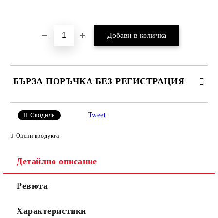
Добави в желани
БЪРЗА ПОРЪЧКА БЕЗ РЕГИСТРАЦИЯ
САМО ПОПЪЛНЕТЕ 2 ПОЛЕТА
Tweet
Сподели
Оцени продукта
Съгласен съм с
Политиката за лични данни
Детайлно описание
Ние ще се свържем с вас в рамките на работния ден.
Ревюта
Характеристики