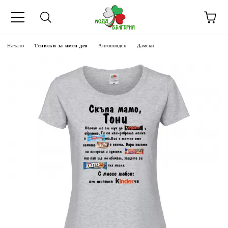
Начало
Тениски за имен ден
Антоновден
Дамски