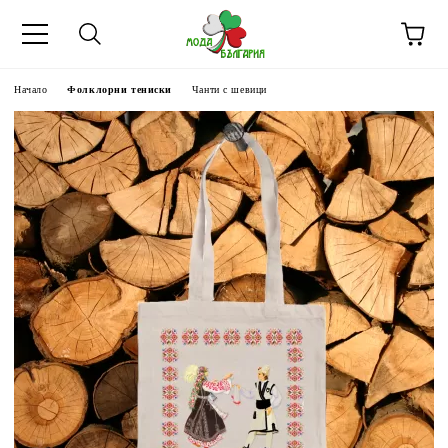
Начало
Фолклорни тениски
Чанти с шевици