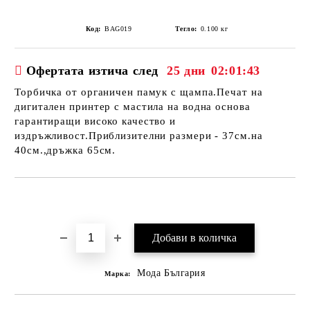
Код:
BAG019
Тегло:
0.100
кг
Офертата изтича след
25 дни
02:01:43
Торбичка от органичен памук с щампа.Печат на
дигитален принтер с мастила на водна основа
гарантиращи високо качество и
издръжливост.Приблизителни размери - 37см.на
40см.,дръжка 65см.
Добави в желани
Мода България
Марка: