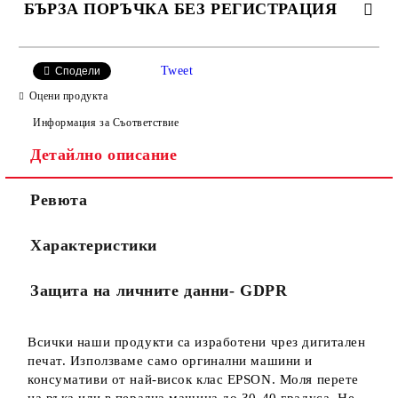
БЪРЗА ПОРЪЧКА БЕЗ РЕГИСТРАЦИЯ
САМО ПОПЪЛНЕТЕ 2 ПОЛЕТА
Tweet
Сподели
Оцени продукта
Информация за Съответствие
Съгласен съм с
Политиката за лични данни
Детайлно описание
Ние ще се свържем с вас в рамките на работния ден.
Ревюта
Характеристики
Защита на личните данни- GDPR
Всички наши продукти са изработени чрез дигитален
печат. Използваме само оргинални машини и
консумативи от най-висок клас EPSON. Моля перете