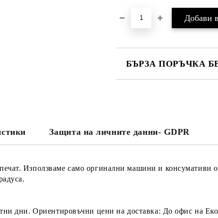
БЪРЗА ПОРЪЧКА Б
САМО ПОПЪЛНЕТЕ 2 ПОЛЕТА
Съгласен съм с
Политика
Ние ще се свържем с вас в рамки
истики
Защита на личните данни- GDPR
 печат. Използваме само оргинални машини и консумативи 
радуса.
тни дни. Ориентировъчни цени на доставка: До офис на Еконт