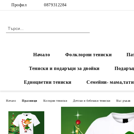
Профил
0879312284
Начало
Фолклорни тениски
Па
Тениски и подаръци за двойки
Подаръц
Едноцветни тениски
Семейни- мама,тати
Начало
Празници
Коледни тениски
Детски и бебешки тениски
Къс ръкав