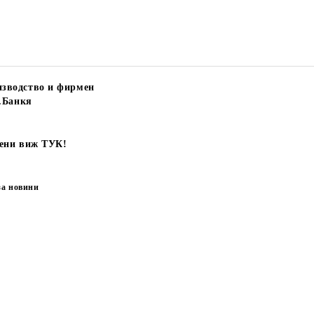
зводство и фирмен
.Банкя
цени виж ТУК!
за новини