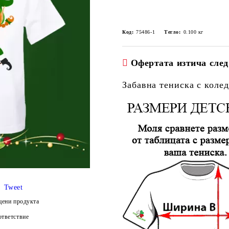
Код:
75486-1
Тегло:
0.100
кг
Офертата изтича след
Забавна тениска с коле
Tweet
цени продукта
тветствие