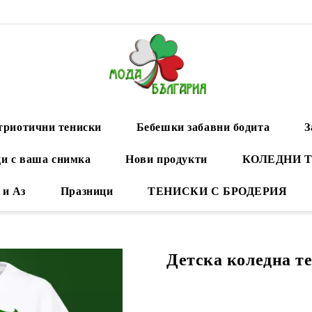
триотични тениски
Бебешки забавни бодита
З
и с ваша снимка
Нови продукти
КОЛЕДНИ 
 и Аз
Празници
ТЕНИСКИ С БРОДЕРИЯ
Детска коледна т