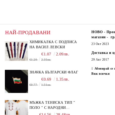
НАЙ-ПРОДАВАНИ
НОВО - Прои
магазин - гр
ХИМИКАЛКА С ПОДПИСА
23 Окт 2023
НА ВАСИЛ ЛЕВСКИ
Доставка и 
€1.07
2.09лв.
29 Авг 2017
€1.20
2.35лв.
Абонирай се 
ЗНАЧКА БЪЛГАРСКИ ФЛАГ
Виж всички
€0.69
1.35лв.
€0.77
1.51лв.
МЪЖКА ТЕНИСКА ТИП "
ПОЛО " С НАРОДНИ
МОТИВИ.
€14.56
28.48лв.