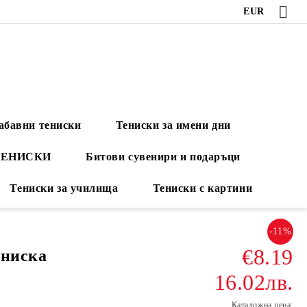
EUR
абавни тениски
Тениски за имени дни
ТЕНИСКИ
Битови сувенири и подаръци
Тениски за училища
Тениски с картини
-11%
€8.19
ениска
16.02лв.
Каталожна цена: