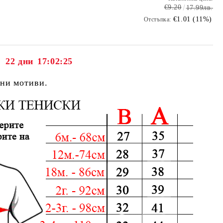
€9.20
17.99лв.
€1.01 (11%)
Отстъпка:
22 дни
17:02:25
дни мотиви.