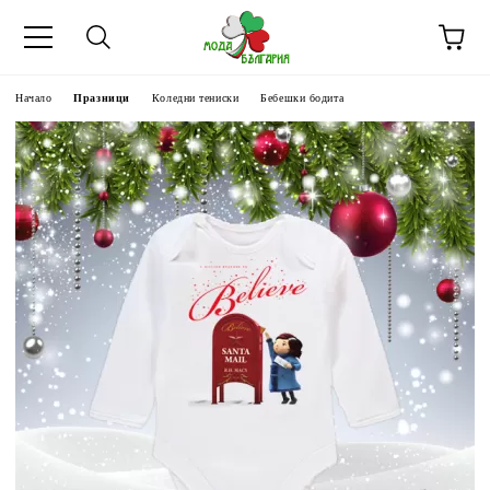
Начало
Празници
Коледни тениски
Бебешки бодита