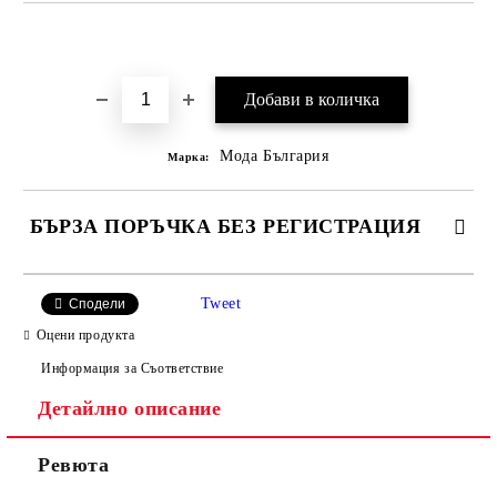
Добави в желани
Мода България
Марка:
БЪРЗА ПОРЪЧКА БЕЗ РЕГИСТРАЦИЯ
САМО ПОПЪЛНЕТЕ 2 ПОЛЕТА
Tweet
Сподели
Оцени продукта
Информация за Съответствие
Съгласен съм с
Политиката за лични данни
Детайлно описание
Ние ще се свържем с вас в рамките на работния ден.
Ревюта