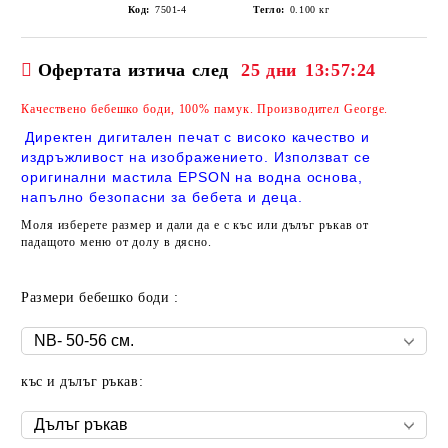
Код:
7501-4
Тегло:
0.100
кг
Офертата изтича след
25 дни
13:57:23
Качествено бебешко боди,
100% памук. Производител George.
Директен дигитален печат с високо качество и
издръжливост на изображението. Използват се
оригинални мастила EPSON на водна основа,
напълно безопасни за бебета и деца.
Моля изберете размер и дали да е с къс или дълъг ръкав от
падащото меню от долу в дясно.
Размери бебешко боди :
къс и дълъг ръкав: