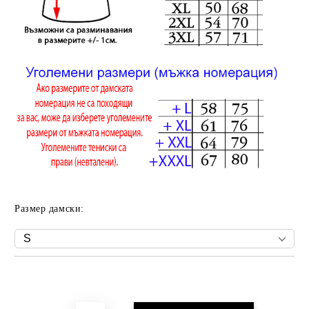
Размер дамски:
Добави в желани