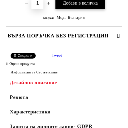
Мода България
Марка:
БЪРЗА ПОРЪЧКА БЕЗ РЕГИСТРАЦИЯ
САМО ПОПЪЛНЕТЕ 2 ПОЛЕТА
Tweet
Сподели
Оцени продукта
Информация за Съответствие
Съгласен съм с
Политиката за лични данни
Детайлно описание
Ние ще се свържем с вас в рамките на работния ден.
Ревюта
Характеристики
Защита на личните данни- GDPR