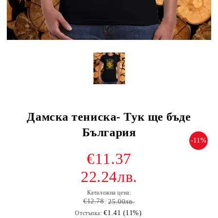
Дамска тениска- Тук ще бъде
България
-11%
€11.37
22.24лв.
Каталожна цена:
€12.78
25.00лв.
€1.41 (11%)
Отстъпка: