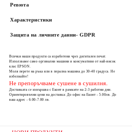
Ревюта
Характеристики
Защита на личните данни- GDPR
Всички наши продукти са изработени чрез дигитален печат.
Използваме само оргинални машини и консумативи от най-висок
клас EPSON.
Моля перете на ръка или в перална машина до 30-40 градуса. Не
избелвайте!
Не препоръчваме сушене в сушилня.
Доставката се извършва с Еконт в рамките на 2-3 работни дни.
Ориентировъчни цени на доставка: До офис на Еконт - 5.00лв. До
ваш адрес - 6.00-7.00 лв.