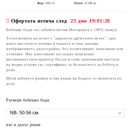
Код:
5011-3
Тегло:
0.100
кг
Офертата изтича след
23 дни
19:01:20
Бебешко боди със забавен мотив.Материята е 100% памук.
Технологията на печат е "директен дигитален печат", при
която мастилото попива в тъканта и така запазва
изображението дълготрайно, без изсветляване, напукване или
отлепяне. Ние използваме последно поколение
висококачествен принтер Епсън и само оригинални мастила
на водна основа със сертификат за безопасност за бебета и
деца.
Моля изберете размер и тип ръкав на бодито от менютата по
долу.
Размери бебешко боди :
къс и дълъг ръкав: