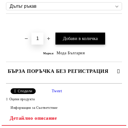
Добави в желани
Мода България
Марка:
БЪРЗА ПОРЪЧКА БЕЗ РЕГИСТРАЦИЯ
САМО ПОПЪЛНЕТЕ 2 ПОЛЕТА
Tweet
Сподели
Оцени продукта
Информация за Съответствие
Съгласен съм с
Политиката за лични данни
Детайлно описание
Ние ще се свържем с вас в рамките на работния ден.