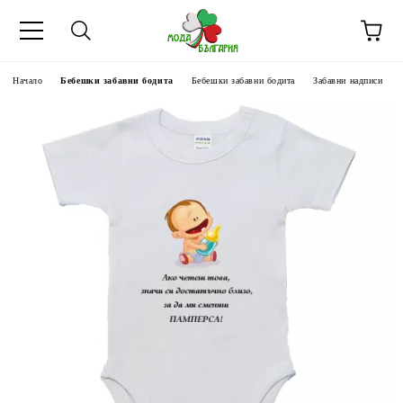
Начало
Бебешки забавни бодита
Бебешки забавни бодита
Забавни надписи