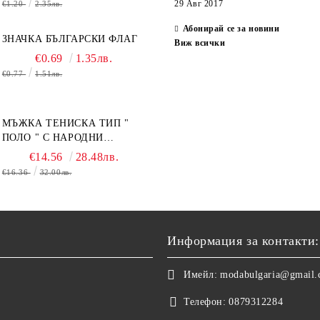
29 Авг 2017
€1.20
2.35лв.
Абонирай се за новини
ЗНАЧКА БЪЛГАРСКИ ФЛАГ
Виж всички
€0.69
1.35лв.
€0.77
1.51лв.
МЪЖКА ТЕНИСКА ТИП "
ПОЛО " С НАРОДНИ
МОТИВИ.
€14.56
28.48лв.
€16.36
32.00лв.
Информация за контакти:
Имейл:
modabulgaria@gmail
Телефон:
0879312284