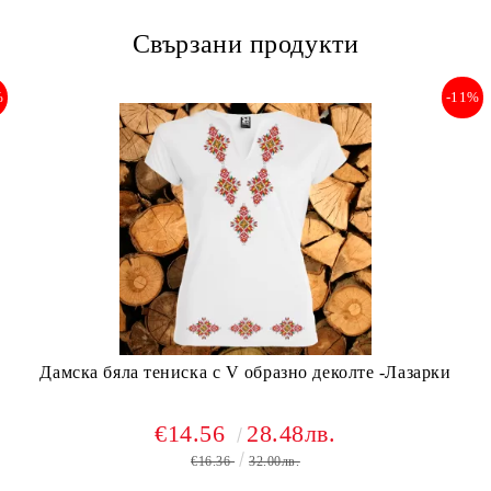
Свързани продукти
%
-11%
Дамска бяла тениска с V образно деколте -Лазарки
€14.56
28.48лв.
€16.36
32.00лв.