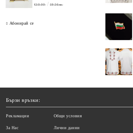
€10.00
19.56лв.
Абонирай се
Бързи връзки:
Рекламации
Общи условия
За Нас
Лични данни