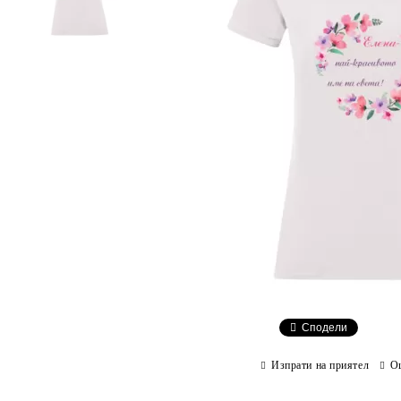
Сподели
Изпрати на приятел
О