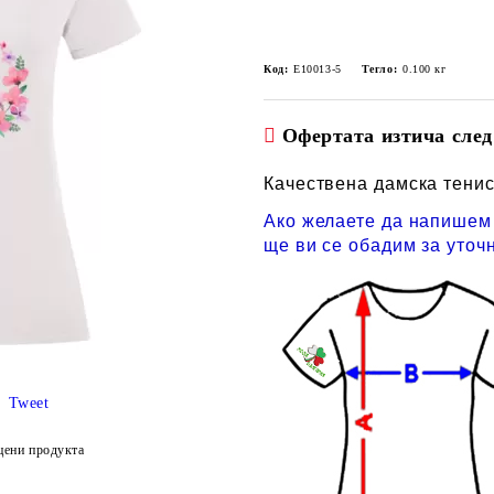
Код:
E10013-5
Тегло:
0.100
кг
Офертата изтича след
Качествена дамска тенис
Ако желаете да напишем 
ще ви се обадим за уточ
Tweet
цени продукта