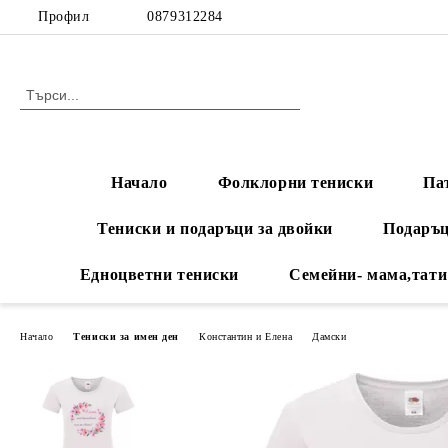
Профил
0879312284
Начало
Фолклорни тениски
Па
Тениски и подаръци за двойки
Подаръц
Едноцветни тениски
Семейни- мама,тати
Начало
Тениски за имен ден
Константин и Елена
Дамски