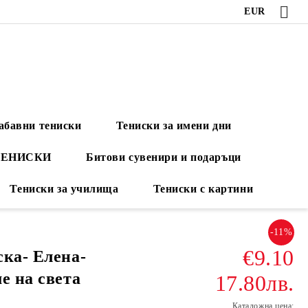
EUR
абавни тениски
Тениски за имени дни
ТЕНИСКИ
Битови сувенири и подаръци
Тениски за училища
Тениски с картини
-11%
€9.10
ска- Елена-
е на света
17.80лв.
Каталожна цена: