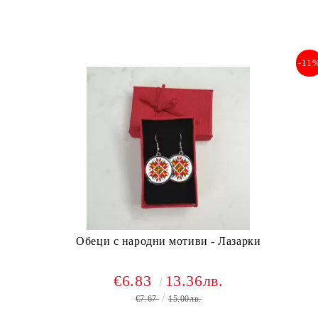
-11
Обеци с народни мотиви - Лазарки
€6.83
13.36лв.
€7.67
15.00лв.