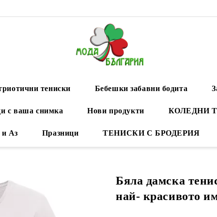
триотични тениски
Бебешки забавни бодита
З
и с ваша снимка
Нови продукти
КОЛЕДНИ 
 и Аз
Празници
ТЕНИСКИ С БРОДЕРИЯ
Бяла дамска тени
най- красивото им