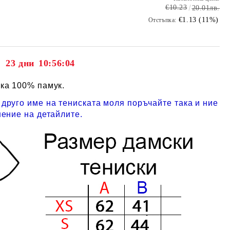
€10.23
20.01лв.
€1.13 (11%)
Отстъпка:
23 дни
10:56:03
ка 100% памук.
друго име на тениската моля поръчайте така и ние
нение на детайлите.