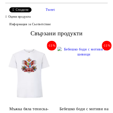
САМО ПОПЪЛНЕТЕ 2 ПОЛЕТА
Tweet
Сподели
Оцени продукта
Информация за Съответствие
Съгласен съм с
Свързани продукти
Политиката за лични данни
Ние ще се свържем с вас в рамките на работния ден.
-11%
-11%
Мъжка бяла тениска-
Бебешко боди с мотиви на