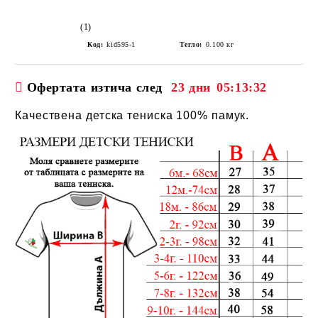
(1)
Код:
kid595-1
Тегло:
0.100
кг
Офертата изтича след
23 дни
05:13:32
Качествена детска тениска 100% памук.