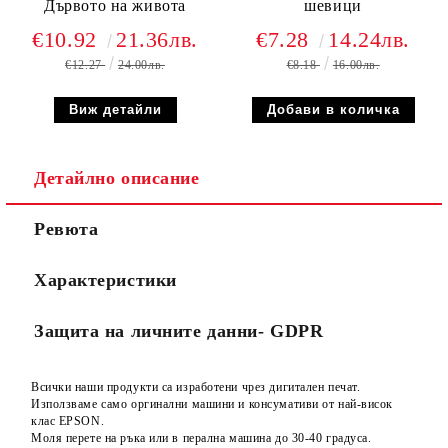
Дървото на живота
шевици
€10.92
21.36лв.
€7.28
14.24лв.
€12.27
24.00лв.
€8.18
16.00лв.
Виж детайли
Детайлно описание
Ревюта
Характеристики
Защита на личните данни- GDPR
Всички наши продукти са изработени чрез дигитален печат.
Използваме само оргинални машини и консумативи от най-висок
клас EPSON.
Моля перете на ръка или в перална машина до 30-40 градуса.