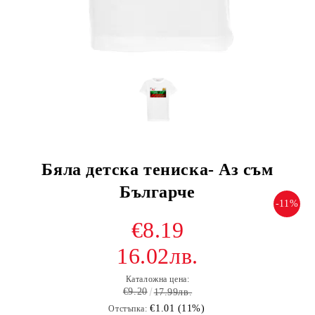
Бяла детска тениска- Аз съм
Българче
-11%
€8.19
16.02лв.
Каталожна цена:
€9.20
17.99лв.
€1.01 (11%)
Отстъпка: