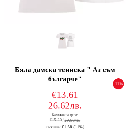
Бяла дамска тениска " Аз съм
българче"
-11%
€13.61
26.62лв.
Каталожна цена:
€15.29
29.90лв.
€1.68 (11%)
Отстъпка: