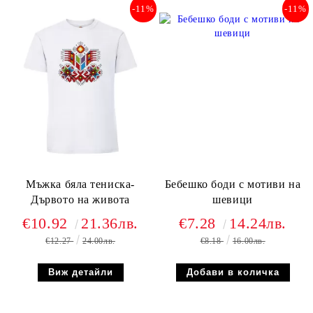
-11%
-11%
Мъжка бяла тениска-
Бебешко боди с мотиви на
Дървото на живота
шевици
€10.92
21.36лв.
€7.28
14.24лв.
€12.27
24.00лв.
€8.18
16.00лв.
Виж детайли