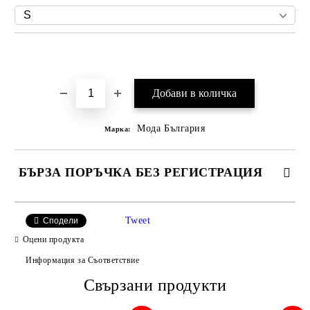
Добави в желани
Мода България
Марка:
БЪРЗА ПОРЪЧКА БЕЗ РЕГИСТРАЦИЯ
САМО ПОПЪЛНЕТЕ 2 ПОЛЕТА
Tweet
Сподели
Оцени продукта
Информация за Съответствие
Съгласен съм с
Свързани продукти
Политиката за лични данни
Ние ще се свържем с вас в рамките на работния ден.