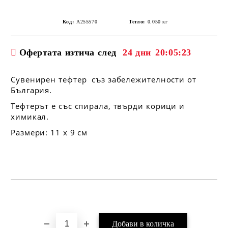
Код:
A255570
Тегло:
0.050
кг
Офертата изтича след
24 дни
20:05:23
Сувенирен тефтер съз забележителности от
България.
Тефтерът е със спирала, твърди корици и
химикал.
Размери: 11 х 9 см
Добави в желани