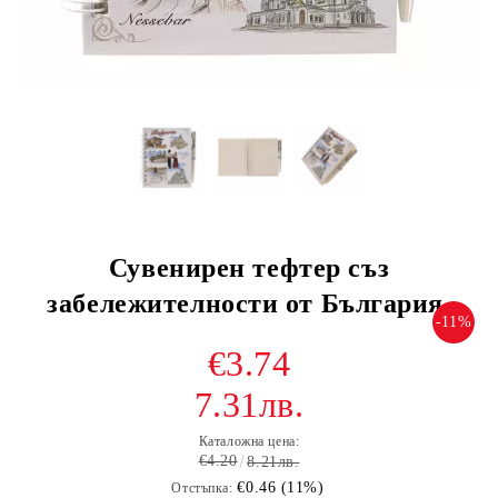
Сувенирен тефтер съз
забележителности от България.
-11%
€3.74
7.31лв.
Каталожна цена:
€4.20
8.21лв.
€0.46 (11%)
Отстъпка: