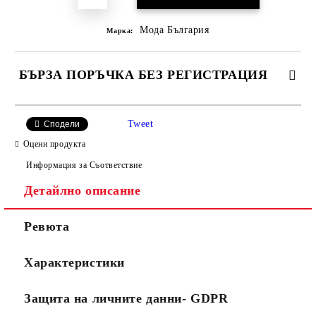
Мода България
Марка:
БЪРЗА ПОРЪЧКА БЕЗ РЕГИСТРАЦИЯ
САМО ПОПЪЛНЕТЕ 2 ПОЛЕТА
Tweet
Сподели
Оцени продукта
Информация за Съответствие
Съгласен съм с
Политиката за лични данни
Детайлно описание
Ние ще се свържем с вас в рамките на работния ден.
Ревюта
Характеристики
Защита на личните данни- GDPR