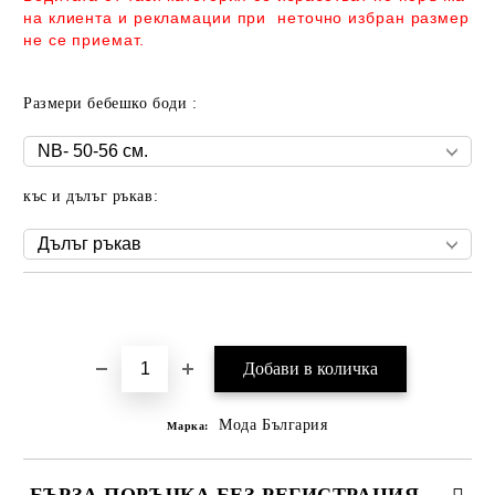
на клиента и рекламации при неточно избран размер
не се приемат.
Размери бебешко боди :
къс и дълъг ръкав:
Добави в желани
Мода България
Марка:
БЪРЗА ПОРЪЧКА БЕЗ РЕГИСТРАЦИЯ