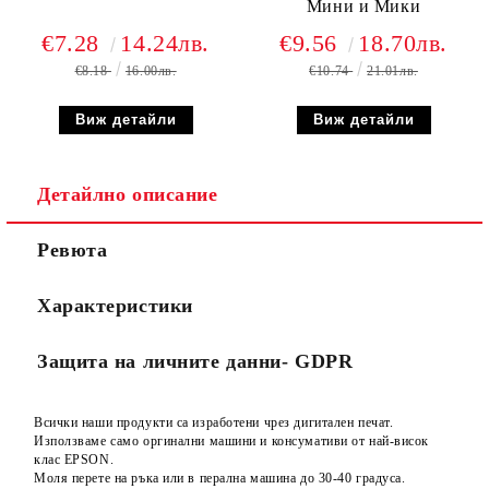
Мини и Мики
€7.28
14.24лв.
€9.56
18.70лв.
€8.18
16.00лв.
€10.74
21.01лв.
Виж детайли
Виж детайли
Детайлно описание
Ревюта
Характеристики
Защита на личните данни- GDPR
Всички наши продукти са изработени чрез дигитален печат.
Използваме само оргинални машини и консумативи от най-висок
клас EPSON.
Моля перете на ръка или в перална машина до 30-40 градуса.