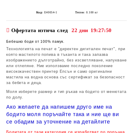
Код:
E40054-1
Тегло:
0.100
кг
Офертата изтича след
22 дни
19:27:50
Бебешко боди от 100% памук.
Технологията на печат е "директен дигитален печат", при
която мастилото попива в тъканта и така запазва
изображението дълготрайно, без изсветляване, напукване
или отлепяне. Ние използваме последно поколение
висококачествен принтер Епсън и само оригинални
мастила на водна основа със сертификат за безопасност
за бебета и деца.
Моля изберете размер и тип ръкав на бодито от менютата
по долу.
Ако желаете да напишем друго име на
бодито моля поръчайте така и ние ще ви
се обадим за уточнение на детайлите
Бодитата от тази категория се изработват по поръчка