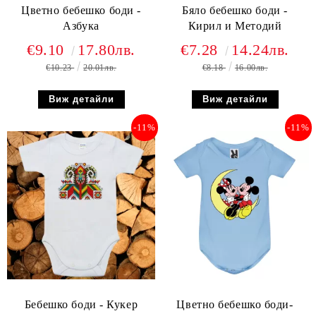
Цветно бебешко боди -
Бяло бебешко боди -
Азбука
Кирил и Методий
€9.10
17.80лв.
€7.28
14.24лв.
€10.23
20.01лв.
€8.18
16.00лв.
Виж детайли
Виж детайли
-11%
-11%
Бебешко боди - Кукер
Цветно бебешко боди-