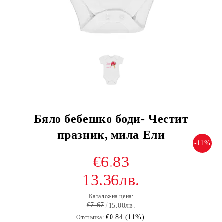
Бяло бебешко боди- Честит
празник, мила Ели
-11%
€6.83
13.36лв.
Каталожна цена:
€7.67
15.00лв.
€0.84 (11%)
Отстъпка: