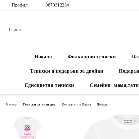
Профил
0879312284
Начало
Фолклорни тениски
Па
Тениски и подаръци за двойки
Подаръц
Едноцветни тениски
Семейни- мама,тати
Начало
Тениски за имен ден
Константин и Елена
Детски