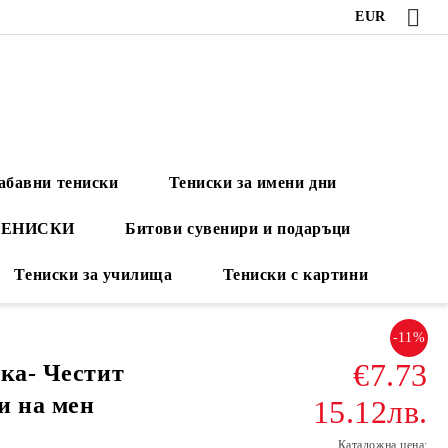
EUR
абавни тениски
Тениски за имени дни
ТЕНИСКИ
Битови сувенири и подаръци
Тениски за училища
Тениски с картини
-11%
€7.73
ска- Честит
 и на мен
15.12лв.
Каталожна цена: