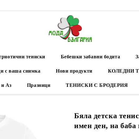
триотични тениски
Бебешки забавни бодита
З
и с ваша снимка
Нови продукти
КОЛЕДНИ 
 и Аз
Празници
ТЕНИСКИ С БРОДЕРИЯ
Бяла детска тени
имен ден, на баба