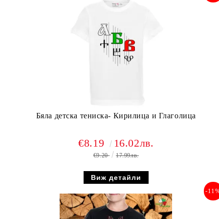
Бяла детска тениска- Кирилица и Глаголица
€8.19
16.02лв.
€9.20
17.99лв.
Виж детайли
-11