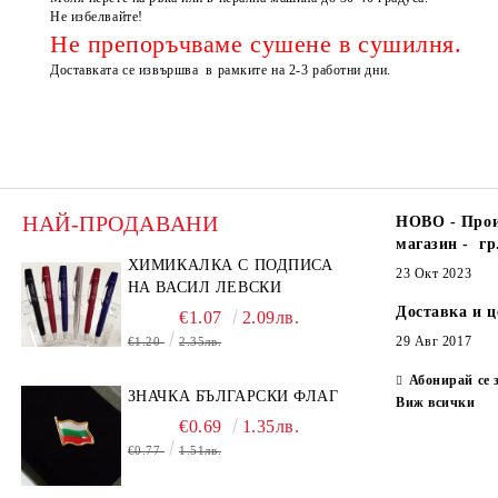
Не избелвайте!
Не препоръчваме сушене в сушилня.
Доставката се извършва в рамките на 2-3 работни дни.
НАЙ-ПРОДАВАНИ
НОВО - Прои
магазин - гр
ХИМИКАЛКА С ПОДПИСА
23 Окт 2023
НА ВАСИЛ ЛЕВСКИ
Доставка и 
€1.07
2.09лв.
29 Авг 2017
€1.20
2.35лв.
Абонирай се 
ЗНАЧКА БЪЛГАРСКИ ФЛАГ
Виж всички
€0.69
1.35лв.
€0.77
1.51лв.