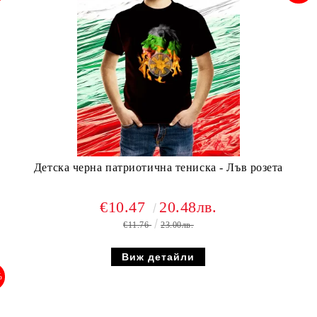
Детска черна патриотична тениска - Лъв розета
€10.47
20.48лв.
€11.76
23.00лв.
Виж детайли
%