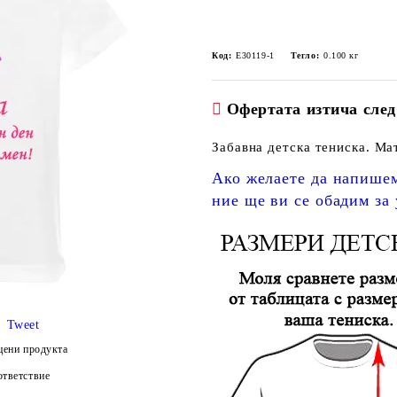
Код:
E30119-1
Тегло:
0.100
кг
Офертата изтича след
Забавна детска тениска. М
Ако желаете да напишем
ние ще ви се обадим за
Tweet
цени продукта
тветствие