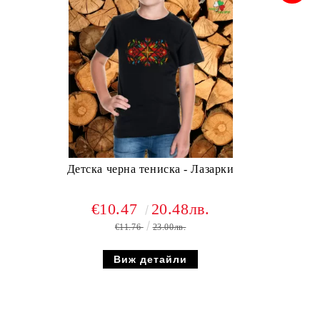
Детска черна тениска - Лазарки
€10.47
20.48лв.
€11.76
23.00лв.
Виж детайли