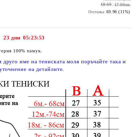
€8.69
17.00лв.
€0.96 (11%)
Отстъпка:
23 дни
05:23:52
атерия 100% памук.
 друго име на тениската моля поръчайте така и
 уточнение на детайлите.