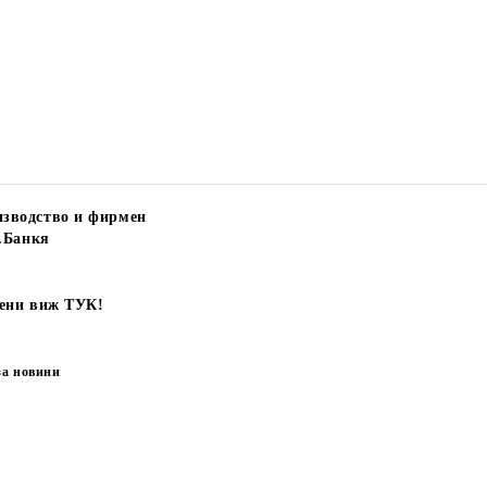
зводство и фирмен
.Банкя
цени виж ТУК!
за новини