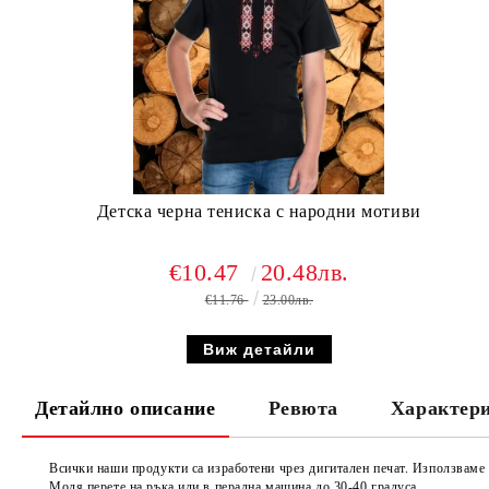
Детска черна тениска с народни мотиви
€10.47
20.48лв.
€11.76
23.00лв.
Виж детайли
Детайлно описание
Ревюта
Характер
Всички наши продукти са изработени чрез дигитален печат. Използвам
Моля перете на ръка или в перална машина до 30-40 градуса.