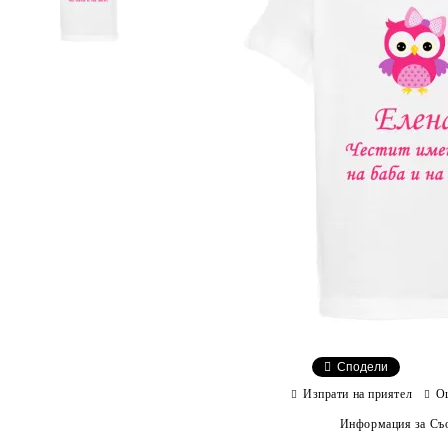
Сподели
Изпрати на приятел
О
Информация за Съо