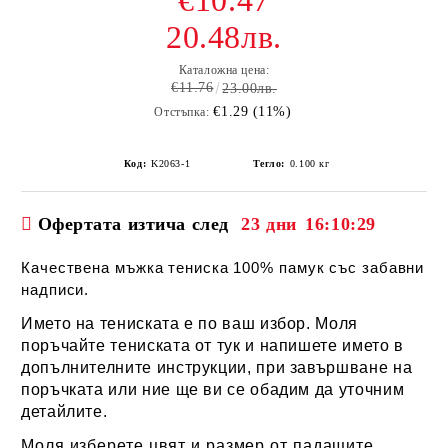
€10.47
20.48лв.
Каталожна цена:
€11.76
23.00лв.
€1.29 (11%)
Отстъпка:
Код:
K2063-1
Тегло:
0.100
кг
Офертата изтича след
23 дни
16:10:29
Качествена мъжка тениска 100% памук със забавни
надписи.
Името на тениската е по ваш избор. Моля
поръчайте тениската от тук и напишете името в
допълнителните инструкции, при завършване на
поръчката или ние ще ви се обадим да уточним
детайлите.
Моля изберете цвят и размер от падащите