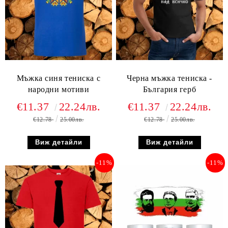
Мъжка синя тениска с
Черна мъжка тениска -
народни мотиви
България герб
€11.37
22.24лв.
€11.37
22.24лв.
€12.78
25.00лв.
€12.78
25.00лв.
Виж детайли
Виж детайли
-11%
-11%