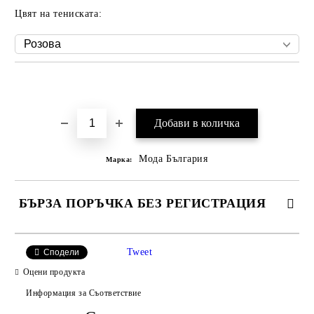
Цвят на тениската:
Добави в желани
Мода България
Марка:
БЪРЗА ПОРЪЧКА БЕЗ РЕГИСТРАЦИЯ
САМО ПОПЪЛНЕТЕ 2 ПОЛЕТА
Tweet
Сподели
Оцени продукта
Информация за Съответствие
Съгласен съм с
Политиката за лични данни