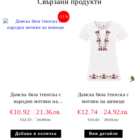
Свързани продукти
Ние ще се свържем с вас в рамките на работния ден.
-11%
Дамска бяла тениска с
Дамска бяла тениска с
народни мотиви на
мотиви на шевици
шевици
€10.92
21.36лв.
€12.74
24.92лв.
€12.27
24.00лв.
€14.32
28.01лв.
Виж детайли