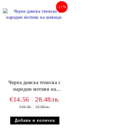
-11%
Черна дамска тениска с
народни мотиви на
шевици.
€14.56
28.48лв.
€16.36
32.00лв.