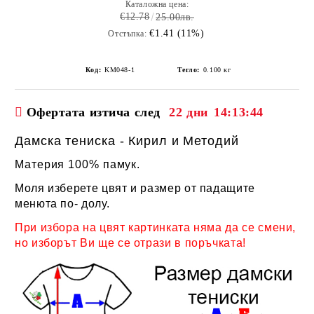
Каталожна цена:
€12.78
25.00лв.
€1.41 (11%)
Отстъпка:
Код:
KM048-1
Тегло:
0.100
кг
Офертата изтича след
22 дни
14:13:44
Дамска тениска - Кирил и Методий
Материя 100% памук.
Моля изберете цвят и размер от падащите
менюта по- долу.
При избора на цвят картинката няма да се смени,
но изборът Ви ще се отрази в поръчката!