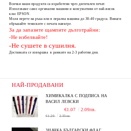
Всички наши продукти са изработени чрез дигитален печат.
Използваме само оргинални машини и консумативи от най-висок
клас EPSON.
Моля перете на ръка или в перална машина до 30-40 градуса. Винаги
обръшайте тениските с печата навътре.
За да запазите щампите дълготрайни:
-Не избелвайте!
-Не сушете в сушилня.
Доставката се извършва в рамките на 2-3 работни дни.
НАЙ-ПРОДАВАНИ
ХИМИКАЛКА С ПОДПИСА НА
ВАСИЛ ЛЕВСКИ
€1.07
2.09лв.
€1.20
2.35лв.
ЗНАЧКА БЪЛГАРСКИ ФЛАГ