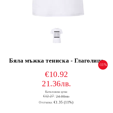
Бяла мъжка тениска - Глаголица
-11%
€10.92
21.36лв.
Каталожна цена:
€12.27
24.00лв.
€1.35 (11%)
Отстъпка: