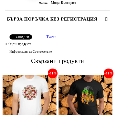
Мода България
Марка:
БЪРЗА ПОРЪЧКА БЕЗ РЕГИСТРАЦИЯ
САМО ПОПЪЛНЕТЕ 2 ПОЛЕТА
Tweet
Сподели
Оцени продукта
Информация за Съответствие
Съгласен съм с
Свързани продукти
Политиката за лични данни
Ние ще се свържем с вас в рамките на работния ден.
-11%
-11%