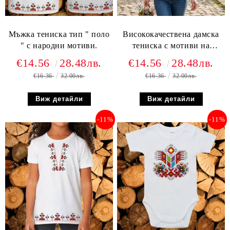
Мъжка тениска тип " поло
Висококачествена дамска
" с народни мотиви.
тениска с мотиви на
шевици
€14.56
28.48лв.
€14.56
28.48лв.
€16.36
32.00лв.
€16.36
32.00лв.
Виж детайли
Виж детайли
-11%
-11%