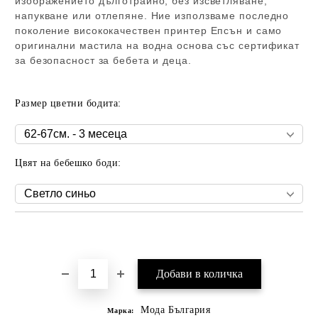
изображението дълготрайно, без изсветляване,
напукване или отлепяне. Ние използваме последно
поколение висококачествен принтер Епсън и само
оригинални мастила на водна основа със сертификат
за безопасност за бебета и деца.
Размер цветни бодита:
Цвят на бебешко боди:
Добави в желани
Мода България
Марка: