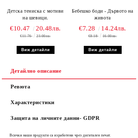
Детска тениска с мотиви
Бебешко боди - Дървото на
на шевици.
живота
€10.47
20.48лв.
€7.28
14.24лв.
€11.76
23.00лв.
€8.18
16.00лв.
Виж детайли
Виж детайли
Детайлно описание
Ревюта
Характеристики
Защита на личните данни- GDPR
Всички наши продукти са изработени чрез дигитален печат.