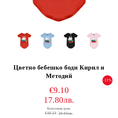
Цветно бебешко боди Кирил и
Методий
-11%
€9.10
17.80лв.
Каталожна цена:
€10.23
20.01лв.