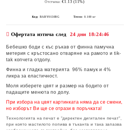
€1.13 (11%)
Отстъпка:
Код:
BABY0150BG
Тегло:
0.100
кг
Офертата изтича след
24 дни
18:24:46
Бебешко боди с къс ръкав от финна памучна
метерия с кръстосано отваряне на рамото и tik-
tak копчета отдолу.
Финна и гладка материята 96% памук и 4%
ликра за еластичност.
Моля изберете цвят и размер на бодито от
падащите менюта по долу.
При избора на цвят картинката няма да се смени,
но изборът Ви ще се отрази в поръчката!
Технологията на печат е "директен дигитален печат",
при която мастилото попива в тъканта и така запазва