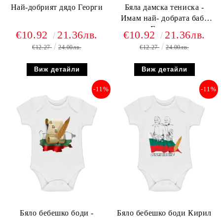
Най-добрият дядо Георги
Бяла дамска тениска -
Имам най- добрата баба
Гергана
€10.92
21.36лв.
€10.92
21.36лв.
€12.27
24.00лв.
€12.27
24.00лв.
Виж детайли
Виж детайли
-11%
-11%
Бяло бебешко боди -
Бяло бебешко боди Кирил