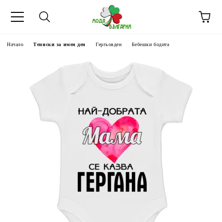
Начало
Тениски за имен ден
Гергьовден
Бебешки бодита