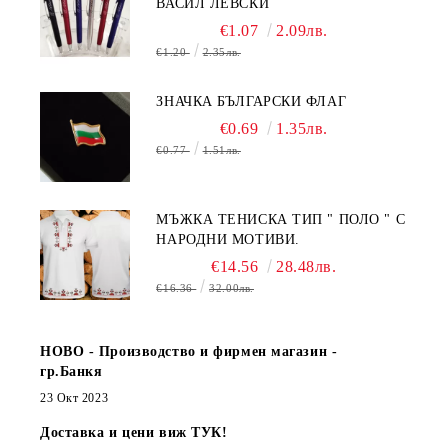
ВАСИЛ ЛЕВСКИ
€1.07
2.09лв.
€1.20
2.35лв.
ЗНАЧКА БЪЛГАРСКИ ФЛАГ
€0.69
1.35лв.
€0.77
1.51лв.
МЪЖКА ТЕНИСКА ТИП " ПОЛО " С
НАРОДНИ МОТИВИ.
€14.56
28.48лв.
€16.36
32.00лв.
НОВО - Производство и фирмен магазин -
гр.Банкя
23 Окт 2023
Доставка и цени виж ТУК!