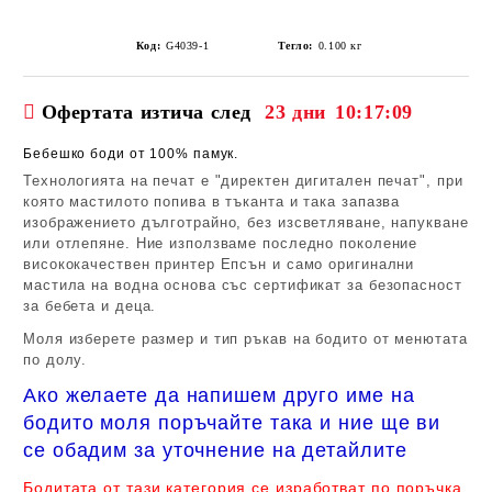
Код:
G4039-1
Тегло:
0.100
кг
Офертата изтича след
23 дни
10:17:09
Бебешко боди от 100% памук.
Технологията на печат е "директен дигитален печат", при
която мастилото попива в тъканта и така запазва
изображението дълготрайно, без изсветляване, напукване
или отлепяне. Ние използваме последно поколение
висококачествен принтер Епсън и само оригинални
мастила на водна основа със сертификат за безопасност
за бебета и деца.
Моля изберете размер и тип ръкав на бодито от менютата
по долу.
Ако желаете да напишем друго име на
бодито моля поръчайте така и ние ще ви
се обадим за уточнение на детайлите
Бодитата от тази категория се изработват по поръчка