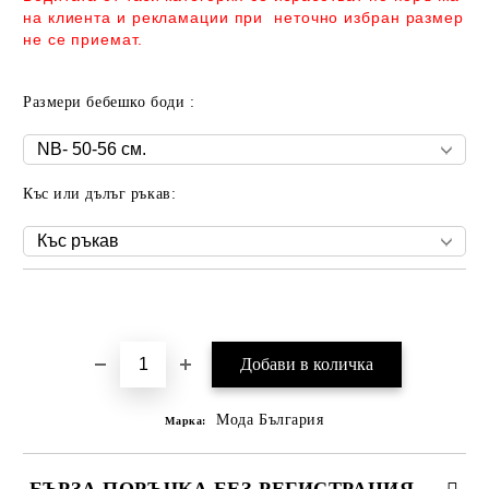
на клиента и рекламации при неточно избран размер
не се приемат.
Размери бебешко боди :
Къс или дълъг ръкав:
Добави в желани
Мода България
Марка:
БЪРЗА ПОРЪЧКА БЕЗ РЕГИСТРАЦИЯ