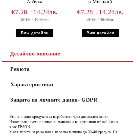
Азбука
и Методий
€7.28
14.24лв.
€7.28
14.24лв.
€8.18
16.00лв.
€8.18
16.00лв.
Виж детайли
Виж детайли
Детайлно описание
Ревюта
Характеристики
Защита на личните данни- GDPR
Всички наши продукти са изработени чрез дигитален печат.
Използваме само оргинални машини и консумативи от най-висок
клас EPSON.
Моля перете на ръка или в перална машина до 30-40 градуса. Не