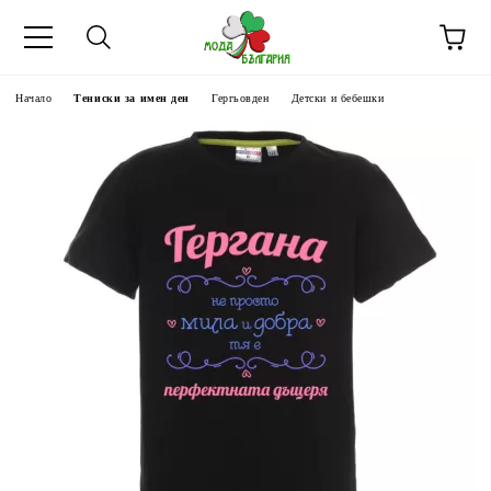
Начало
Тениски за имен ден
Гергьовден
Детски и бебешки