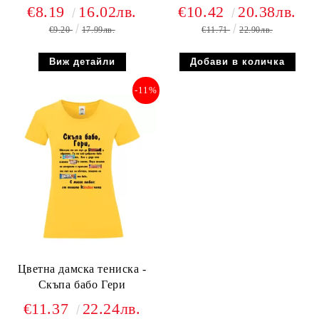
€8.19
16.02лв.
€10.42
20.38лв.
€9.20
17.99лв.
€11.71
22.90лв.
Виж детайли
-11%
Цветна дамска тениска -
Скъпа бабо Гери
€11.37
22.24лв.