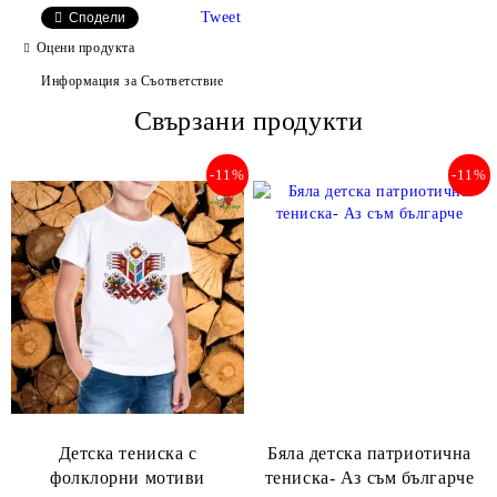
Tweet
Сподели
Оцени продукта
Информация за Съответствие
Съгласен съм с
Свързани продукти
Политиката за лични данни
Ние ще се свържем с вас в рамките на работния ден.
-11%
-11%
Детска тениска с
Бяла детска патриотична
фолклорни мотиви
тениска- Аз съм българче