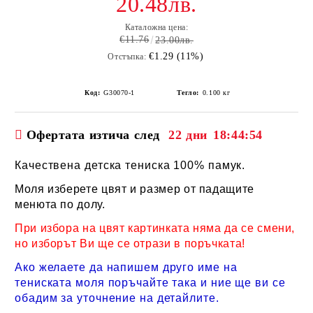
20.48лв.
Каталожна цена:
€11.76
23.00лв.
€1.29 (11%)
Отстъпка:
Код:
G30070-1
Тегло:
0.100
кг
Офертата изтича след
22 дни
18:44:54
Качествена детска тениска 100% памук.
Моля изберете цвят и размер от падащите
менюта по долу.
При избора на цвят картинката няма да се смени,
но изборът Ви ще се отрази в поръчката!
Ако желаете да напишем друго име на
тениската моля поръчайте така и ние ще ви се
обадим за уточнение на детайлите.