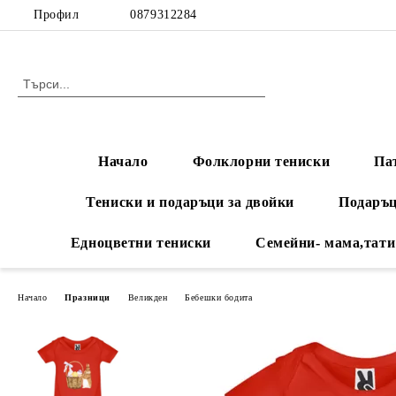
Профил
0879312284
Начало
Фолклорни тениски
Па
Тениски и подаръци за двойки
Подаръц
Едноцветни тениски
Семейни- мама,тати
Начало
Празници
Великден
Бебешки бодита