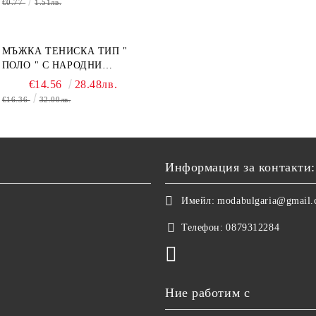
€0.77
1.51лв.
МЪЖКА ТЕНИСКА ТИП "
ПОЛО " С НАРОДНИ
МОТИВИ.
€14.56
28.48лв.
€16.36
32.00лв.
Информация за контакти:
Имейл:
modabulgaria@gmail
Телефон:
0879312284
Ние работим с