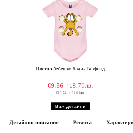
Цветно бебешко боди- Гарфилд
€9.56
18.70лв.
€10.74
21.01лв.
Виж детайли
Детайлно описание
Ревюта
Характер