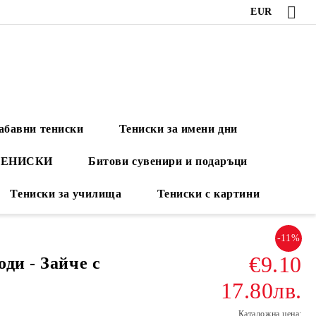
EUR
абавни тениски
Тениски за имени дни
ТЕНИСКИ
Битови сувенири и подаръци
Тениски за училища
Тениски с картини
-11%
€9.10
ди - Зайче с
17.80лв.
Каталожна цена: