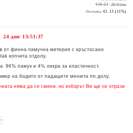
€10.23
20.01лв.
€1.13 (11%)
Отстъпка:
24 дни
13:51:36
в от финна памучна метерия с кръстосано
tak копчета отдолу.
а 96% памук и 4% ликра за еластичност.
змер на бодито от падащите менюта по долу.
нката няма да се смени, но изборът Ви ще се отрази