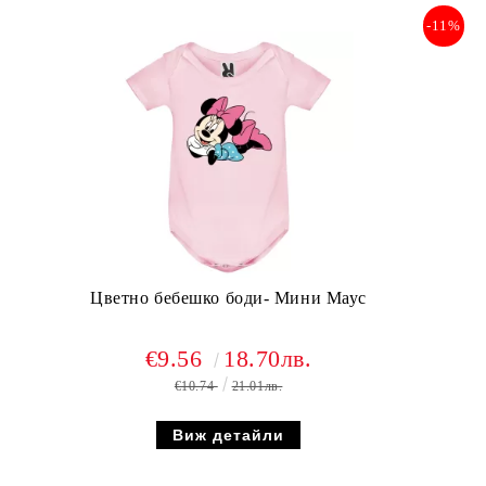
-11%
Цветно бебешко боди- Мини Маус
€9.56
18.70лв.
€10.74
21.01лв.
Виж детайли