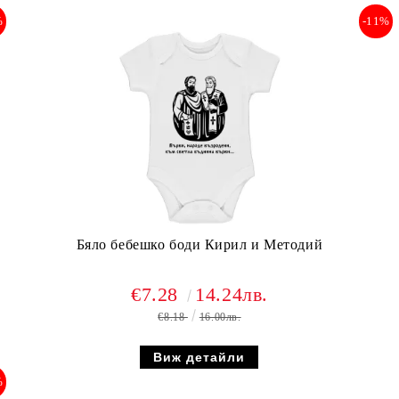
%
-11%
Бяло бебешко боди Кирил и Методий
€7.28
14.24лв.
€8.18
16.00лв.
Виж детайли
%