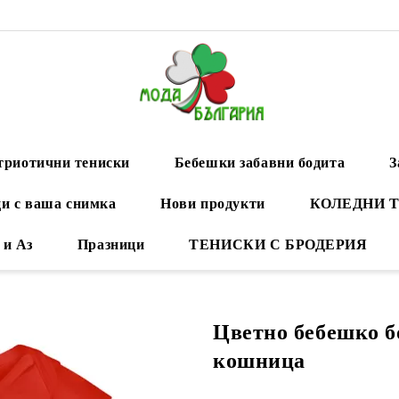
триотични тениски
Бебешки забавни бодита
З
и с ваша снимка
Нови продукти
КОЛЕДНИ 
 и Аз
Празници
ТЕНИСКИ С БРОДЕРИЯ
Цветно бебешко бо
кошница