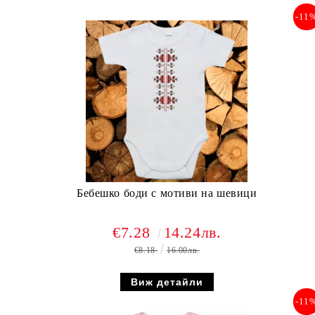
-11
Бебешко боди с мотиви на шевици
€7.28
14.24лв.
€8.18
16.00лв.
Виж детайли
-11