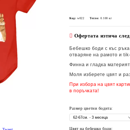
Код:
w022
Тегло:
0.100
кг
Офертата изтича след
Бебешко боди с къс ръка
отваряне на рамото и tik-
Финна и гладка материят
Моля изберете цвят и ра
При избора на цвят карти
в поръчката!
Размер цветни бодита:
Цвят на бебешко боди:
Tweet