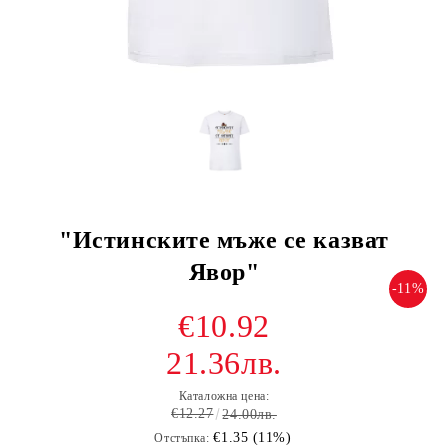
"Истинските мъже се казват
Явор"
-11%
€10.92
21.36лв.
Каталожна цена:
€12.27
24.00лв.
€1.35 (11%)
Отстъпка: