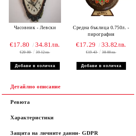
Часовник - Левски
Средна бъклица 0.750л. -
пирография
€17.80
34.81лв.
€17.29
33.82лв.
€20.00
39.12лв.
€19.43
38.00лв.
Детайлно описание
Ревюта
Характеристики
Защита на личните данни- GDPR