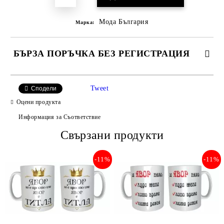
Мода България
Марка:
БЪРЗА ПОРЪЧКА БЕЗ РЕГИСТРАЦИЯ
САМО ПОПЪЛНЕТЕ 2 ПОЛЕТА
Tweet
Сподели
Оцени продукта
Информация за Съответствие
Съгласен съм с
Свързани продукти
Политиката за лични данни
Ние ще се свържем с вас в рамките на работния ден.
-11%
-11%