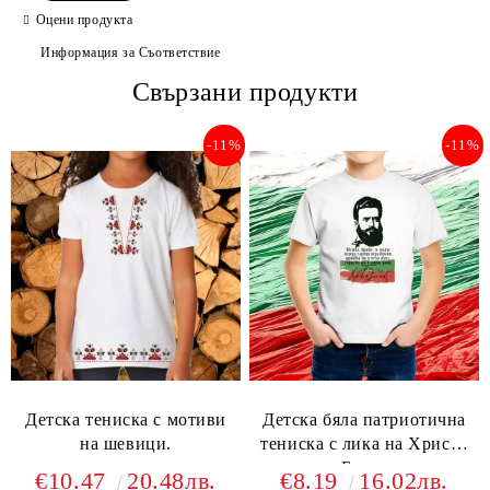
Оцени продукта
Информация за Съответствие
Съгласен съм с
Свързани продукти
Политиката за лични данни
Ние ще се свържем с вас в рамките на работния ден.
-11%
-11%
Детска тениска с мотиви
Детска бяла патриотична
на шевици.
тениска с лика на Христо
Ботев
€10.47
20.48лв.
€8.19
16.02лв.