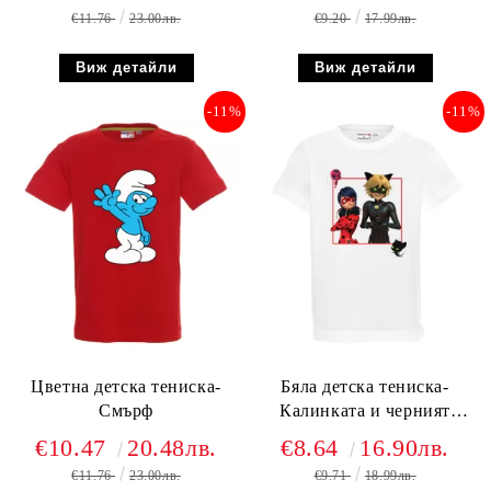
€11.76
23.00лв.
€9.20
17.99лв.
Виж детайли
Виж детайли
-11%
-11%
Цветна детска тениска-
Бяла детска тениска-
Смърф
Калинката и черният
котарак
€10.47
20.48лв.
€8.64
16.90лв.
€11.76
23.00лв.
€9.71
18.99лв.