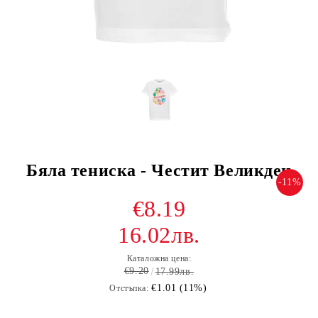
Бяла тениска - Честит Великден
-11%
€8.19
16.02лв.
Каталожна цена:
€9.20
17.99лв.
€1.01 (11%)
Отстъпка: