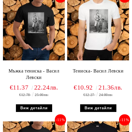
Мъжка тениска - Васил
Тениска- Васил Левски
Левски
€11.37
22.24лв.
€10.92
21.36лв.
€12.78
25.00лв.
€12.27
24.00лв.
Виж детайли
Виж детайли
-11%
-11%