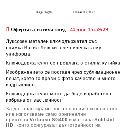
Код:
flag071
Тегло:
0.200
кг
Офертата изтича след
24 дни
15:59:28
Луксозен метален ключодържател със
снимка Васил Левски в четническата му
униформа.
Ключодържателят се предлага в стилна кутийка.
Изображението се поставя чрез сублимационен
печат, което го прави с фото качество и много
издръжливо.
Ключодържателят може да бъде изработен с
избрана от вас личност.
За да гарантираме постоянно високо качество,
ние използваме само оригинални
принтери
Virtuoso SG400
и мастила
SubliJet-
HD
, които осигуряват дълготрайност на