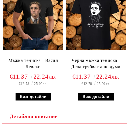
Мъжка тениска - Васил
Черна мъжка тениска -
Левски
Дела трябват а не думи
€11.37
22.24лв.
€11.37
22.24лв.
€12.78
25.00лв.
€12.78
25.00лв.
Виж детайли
Виж детайли
Детайлно описание