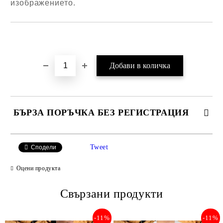
изображението.
Добави в желани
БЪРЗА ПОРЪЧКА БЕЗ РЕГИСТРАЦИЯ
САМО ПОПЪЛНЕТЕ 2 ПОЛЕТА
Tweet
Сподели
Оцени продукта
Съгласен съм с
Свързани продукти
Политиката за лични данни
Ние ще се свържем с вас в рамките на работния ден.
-11%
-11%